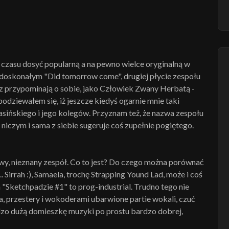
 czasu dosyć popularną a na pewno wielce oryginalną w
Po doskonałym "Did tomorrow come", drugiej płycie zespołu
az przypominają o sobie, jako Człowiek Zwany Herbatą -
odziewałem się, iż jeszcze kiedyś ogarnie mnie taki
ińskiego i jego kolegów. Przyznam też, że nazwa zespołu
 z niczym i sama z siebie sugeruje coś zupełnie pogiętego.
y, nieznany zespół. Co to jest? Do czego można porównać
 Sirrah :), Samaela, trochę Strapping Yound Lad, może i coś
a "Sketchpadzie #1" to prog-industrial. Trudno tego nie
a, przestery i wokoderami ubarwione partie wokali, czuć
bardzo dużą domieszkę muzyki po prostu bardzo dobrej,