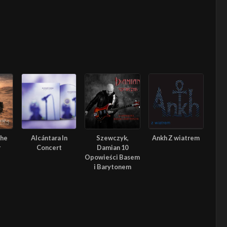
The
Alcántara In
Szewczyk,
Ankh Z wiatrem
r
Concert
Damian 10
Opowieści Basem
i Barytonem