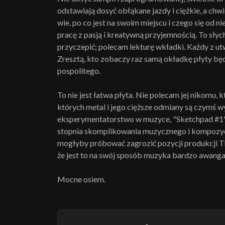
odstawiają dosyć obłąkane jazdy i ciężkie, a chwi
wie, po co jest na swoim miejscu i czego się od 
pracę z pasją i kreatywną przyjemnością. To słyc
przyczepić; polecam lekturę wkładki. Każdy z u
Zresztą, kto zobaczy raz samą okładkę płyty będz
pospolitego.
To nie jest łatwa płyta. Nie polecam jej nikomu, k
których metal i jego cięższe odmiany są czymś wy
eksperymentatorstwo w muzyce, "Sketchpad #1"
stopnia skomplikowania muzycznego i kompozycy
mogłyby próbować zagrozić pozycji produkcji T
że jest to na swój sposób muzyka bardzo awang
Mocne osiem.