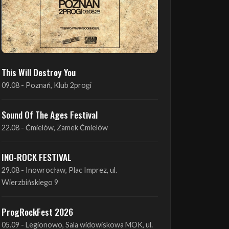
This Will Destroy You
09.08 - Poznań, Klub 2progi
Sound Of The Ages Festival
22.08 - Ćmielów, Zamek Ćmielów
INO-ROCK FESTIVAL
29.08 - Inowrocław, Plac Imprez, ul.
Wierzbińskiego 9
ProgRockFest 2026
05.09 - Legionowo, Sala widowiskowa MOK, ul.
Piłsudskiego 41
Antimatter + Sleeping Pulse