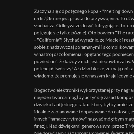
Zaczyna się od potężnego kopa - "Melting down 
na krążku nie jest prosta do przyswojenia. To dź
słuchacza. Odkrywcze dosyć, intrygujące. To, co 
potęguje się tylko później. Oto bowiem "The rat
- "California"! Słychać wyraźnie, że Maciek i res
sobie z nadzwyczaj połamanymi i skomplikowany
w nastrój oszołomienia i opętańczego podniecen
powiedzieć, że każdy z nich jest niepowtarzal
potencjał twórczy! Aż dziw bierze, że mają oni t
wiadomo, że promuje się w naszym kraju jedynie w
Bogactwo elektroniki wykorzystanej przy nagran
niejeden twórca mógłby uczyć się zasad kompoz
dźwięku i ani jednego taktu, który byłby umieszc
idealnie zaplanowane i dopasowane do całości, 
innych "łamaczy rytmów" nazwać mógłbym matem
finezji. Nad dźwiękami generowanymi przez TMC
Nie dosyć sampli i zaprogramowanej, świetnie br