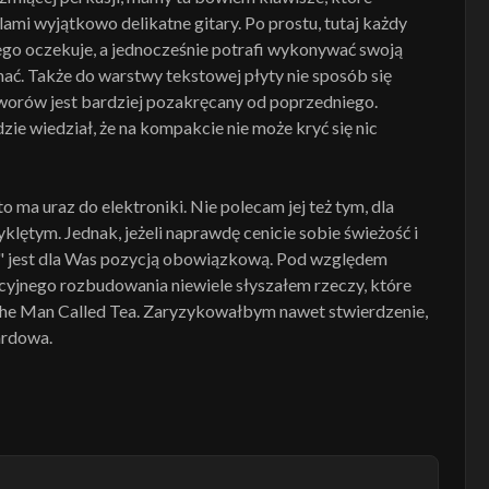
lami wyjątkowo delikatne gitary. Po prostu, tutaj każdy
niego oczekuje, a jednocześnie potrafi wykonywać swoją
hać. Także do warstwy tekstowej płyty nie sposób się
tworów jest bardziej pozakręcany od poprzedniego.
ie wiedział, że na kompakcie nie może kryć się nic
to ma uraz do elektroniki. Nie polecam jej też tym, dla
klętym. Jednak, jeżeli naprawdę cenicie sobie świeżość i
 jest dla Was pozycją obowiązkową. Pod względem
jnego rozbudowania niewiele słyszałem rzeczy, które
he Man Called Tea. Zaryzykowałbym nawet stwierdzenie,
ardowa.