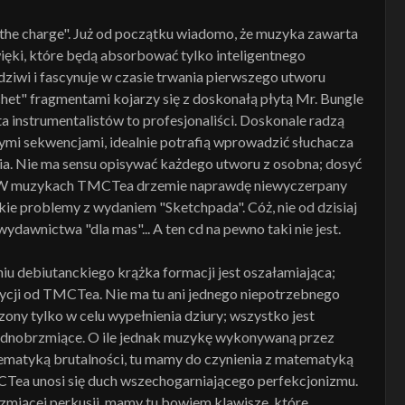
the charge". Już od początku wiadomo, że muzyka zawarta
więki, które będą absorbować tylko inteligentnego
dziwi i fascynuje w czasie trwania pierwszego utworu
chet" fragmentami kojarzy się z doskonałą płytą Mr. Bungle
zta instrumentalistów to profesjonaliści. Doskonale radzą
mi sekwencjami, idealnie potrafią wprowadzić słuchacza
ia. Nie ma sensu opisywać każdego utworu z osobna; dosyć
ny. W muzykach TMCTea drzemie naprawdę niewyczerpany
akie problemy z wydaniem "Sketchpada". Cóż, nie od dzisiaj
ydawnictwa "dla mas"... A ten cd na pewno taki nie jest.
iu debiutanckiego krążka formacji jest oszałamiająca;
ycji od TMCTea. Nie ma tu ani jednego niepotrzebnego
zony tylko w celu wypełnienia dziury; wszystko jest
jednobrzmiące. O ile jednak muzykę wykonywaną przez
atyką brutalności, tu mamy do czynienia z matematyką
Tea unosi się duch wszechogarniającego perfekcjonizmu.
zmiącej perkusji, mamy tu bowiem klawisze, które