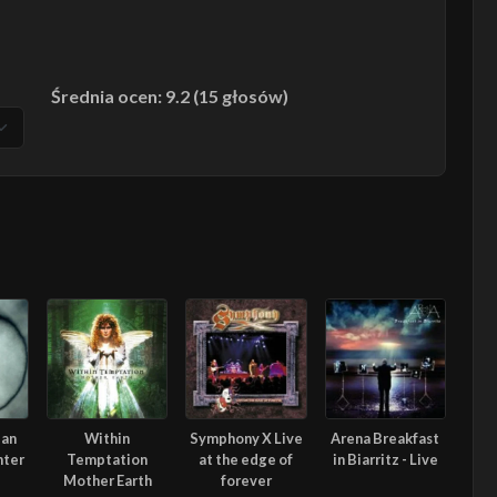
Średnia ocen: 9.2 (15 głosów)
dan
Within
Symphony X Live
Arena Breakfast
nter
Temptation
at the edge of
in Biarritz - Live
Mother Earth
forever