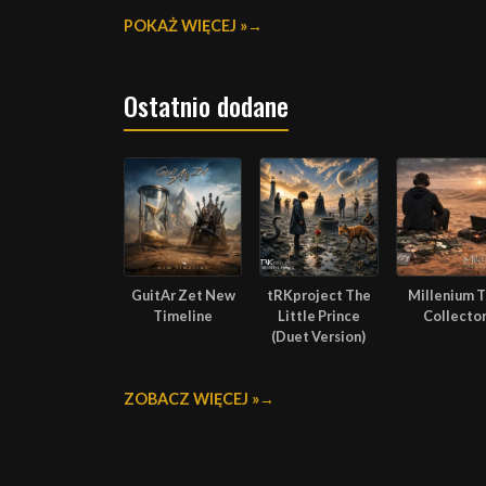
POKAŻ WIĘCEJ »
Ostatnio dodane
GuitAr Zet New
tRKproject The
Millenium 
Timeline
Little Prince
Collecto
(Duet Version)
ZOBACZ WIĘCEJ »