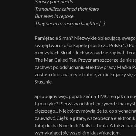
Satisfy your needs...
Tranquillizer calmed their fears
But even in repose
They seem to restrain laughter [...]
Pamiętacie Sirrah? Niezwykle obiecującą, swego
swojej twórczości kapelę prosto z... Polski? :) 
o muzykach Sirrah słuch w zasadzie zaginął. Ter
The Man Called Tea. Przyznam szczerze, że nie sp
zachwyt po odsłuchaniu efektów pracy Maćka Pas
została dobrana o tyle trafnie, że nie kojarzy się
Słusznie.
Spróbujmy więc popatrzeć na TMCTea jak na now
tą muzykę? Pierwszy odsłuch przywodzi na myśl...
cięższego... Niektórzy mówią, że to, co słychać n
zauważyć. Ciężkie gitary, wszeobecna elektronik
tutaj ducha Nine Inch Nails i... Toola. A także 
wymykającej się wszelkim klasyfikacjom.