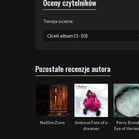
Oceny czytelników
Twoja ocena:
Pozostałe recenzje autora
Nefilim Zoon
Ambeon Fate of a
Perry, Bren
dreamer
Eye of the hu