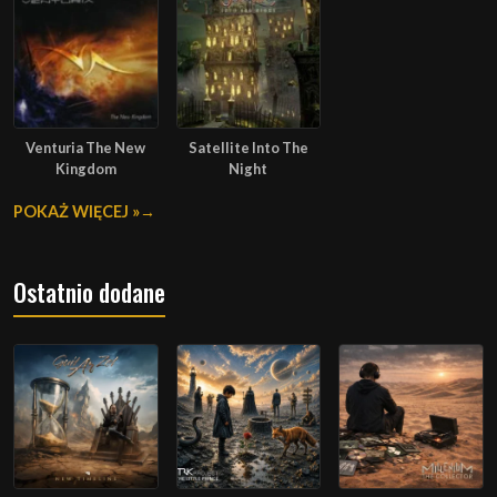
Venturia The New
Satellite Into The
Kingdom
Night
POKAŻ WIĘCEJ »
Ostatnio dodane