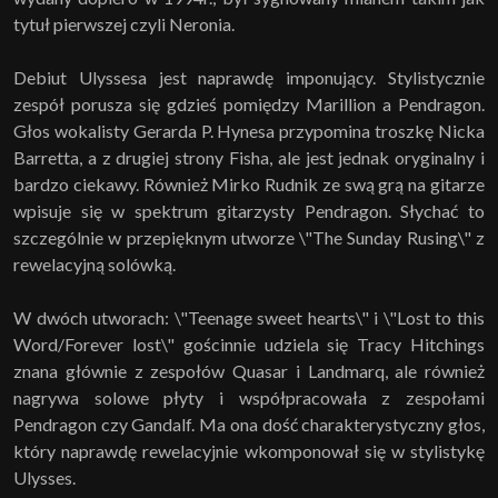
tytuł pierwszej czyli Neronia.
Debiut Ulyssesa jest naprawdę imponujący. Stylistycznie
zespół porusza się gdzieś pomiędzy Marillion a Pendragon.
Głos wokalisty Gerarda P. Hynesa przypomina troszkę Nicka
Barretta, a z drugiej strony Fisha, ale jest jednak oryginalny i
bardzo ciekawy. Również Mirko Rudnik ze swą grą na gitarze
wpisuje się w spektrum gitarzysty Pendragon. Słychać to
szczególnie w przepięknym utworze \"The Sunday Rusing\" z
rewelacyjną solówką.
W dwóch utworach: \"Teenage sweet hearts\" i \"Lost to this
Word/Forever lost\" gościnnie udziela się Tracy Hitchings
znana głównie z zespołów Quasar i Landmarq, ale również
nagrywa solowe płyty i współpracowała z zespołami
Pendragon czy Gandalf. Ma ona dość charakterystyczny głos,
który naprawdę rewelacyjnie wkomponował się w stylistykę
Ulysses.