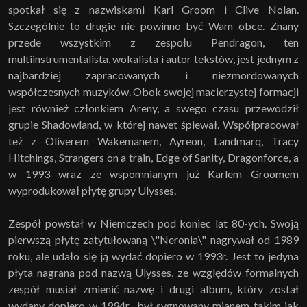
spotkał się z nazwiskami Karl Groom i Clive Nolan.
Szczególnie to drugie nie powinno być Wam obce. Znany
przede wszystkim z zespołu Pendragon, ten
multiinstrumentalista, wokalista i autor tekstów, jest jednym z
najbardziej zapracowanych i niezmordowanych
współczesnych muzyków. Obok swojej macierzystej formacji
jest również członkiem Areny, a swego czasu przewodził
grupie Shadowland, w której nawet śpiewał. Współpracował
też z Oliverem Wakemanem, Ayreon, Landmarq, Tracy
Hitchings, Strangers on a train, Edge of Sanity, Dragonforce, a
w 1993 wraz ze wspomnianym już Karlem Groomem
wyprodukował płytę grupy Ulysses.
Zespół powstał w Niemczech pod koniec lat 80-ych. Swoją
pierwszą płytę zatytułowaną \"Neronia\" nagrywał od 1989
roku, ale udało się ją wydać dopiero w 1993r. Jest to jedyna
płyta nagrana pod nazwą Ulysses, ze względów formalnych
zespół musiał zmienić nazwę i drugi album, który został
wydany dopiero w 1994r., był sygnowany mianem takim jak