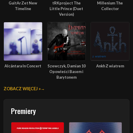
GuitAr Zet New
tRKproject The
Millenium The
Timeline
Little Prince (Duet
Collector
Version)
Alcántara In Concert
Szewczyk, Damian 10
Ankh Z wiatrem
Opowieści Basem i
Barytonem
ZOBACZ WIĘCEJ »
Premiery