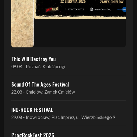
This Will Destroy You
09.08 - Poznań, Klub 2progi
Sound Of The Ages Festival
22.08 - Ćmielów, Zamek Ćmielów
INO-ROCK FESTIVAL
29.08 - Inowrocław, Plac Imprez, ul. Wierzbińskiego 9
ProgRockFest 2026
05.09 - Legionowo, Sala widowiskowa MOK, ul.
Piłsudskiego 41