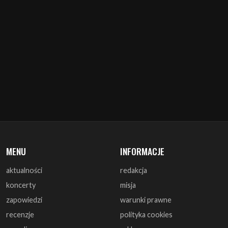
MENU
INFORMACJE
aktualności
redakcja
koncerty
misja
zapowiedzi
warunki prawne
recenzje
polityka cookies
zagrali
reklama
monografie
współpraca
artykuły
kontakt
wywiady