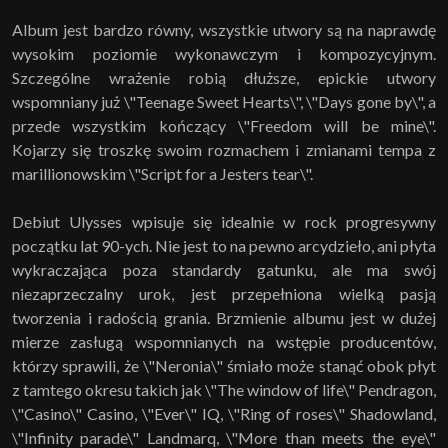
Album jest bardzo równy, wszystkie utwory są na naprawdę
wysokim poziomie wykonawczym i kompozycyjnym.
Szczególne wrażenie robią dłuższe, epickie utwory
wspomniany już \"Teenage Sweet Hearts\", \"Days gone by\", a
przede wszystkim kończący \"Freedom will be mine\".
Kojarzy się troszkę swoim rozmachem i zmianami tempa z
marillionowskim \"Script for a Jesters tear\".
Debiut Ulysses wpisuje się idealnie w rock progresywny
początku lat 90-ych. Nie jest to na pewno arcydzieło, ani płyta
wykraczająca poza standardy gatunku, ale ma swój
niezaprzeczalny urok, jest przepełniona wielką pasją
tworzenia i radością grania. Brzmienie albumu jest w dużej
mierze zasługą wspomnianych na wstępie producentów,
którzy sprawili, że \"Neronia\" śmiało może stanąć obok płyt
z tamtego okresu takich jak \"The window of life\" Pendragon,
\"Casino\" Casino, \"Ever\" IQ, \"Ring of roses\" Shadowland,
\"Infinity parade\" Landmarq, \"More than meets the eye\"