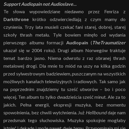
Support Audiopain not Audioslave...
Te słowa wypowiedziane niedawno przez Fenriza z
Darkthrone
krótko odzwierciedlają z czym mamy do
czynienia. Trzy lata musieli czekać fani starej, dobrej, starej
szkoły thrash metalu. Tyle bowiem minęło od wydania
pierwszego albumu formacji
Audiopain
(
TheTraumatizer
ukazał się w 2004 roku). Drugi album Norwegów traktuje
temat bardzo jasno. Niema odwrotu z raz obranej thrash
metalowej drogi. Dla mnie to miód na uszy na kilka godzin
przed sylwestrowym badziewiem, puszczanym na wszystkich
możliwych kanałach telewizyjnych i radiowych. Tak samo jak
na poprzednim znajdziemy tu sześć utworów – bo i poco
więcej. Ten album to tylko dwadzieścia sześć minut. Ale za to
jakich. Pełna energii, ekspresji muzyka, bez momentu
spowolnienia, bez chwili wytchnienia. Już
Hellbound
daje nam
przedsmak tego słuchowiska. Muzyka spokojnie mogłaby
istnieć i dekadę i może nawet dwie temu. Przypominają mi się