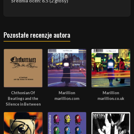
Średnia ocen: 6.5 (2 głosy)
Pozostałe recenzje autora
Chthonian Of
Marillion
Marillion
Beatings and the
marillion.com
marillion.co.uk
Silence in Between