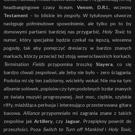
headbangingowe czasy liceum.
Venom
,
D.R.I.
, wczesny
Testament
– to bliskie im zespoły. W tytułowym utworze
następuje półminutowe spowolnienie, ale tylko po to by
domowymi partiami bardziej nas przygarbić.
Holy Toxic
to
numer, który specjalnie będzie czekał na lepszą, wiosenna
pogodę, tak aby pomęczyć dresiarzy w bardzo znanych
markach, którzy przecież też stoją wewrocławskich korkach.
Termination Fields
przypomina troszkę
Slayera
, co się
bardzo chwali zespołowi, ale żeby nie było – zero ściągania.
Podoba mi się ten zadziorny, wściekły wokal. Nie ma na tym
albumie solówek, popisów czy tym podobnych bzdur znanych
ze świata muzyki progresywnej. Jest moc, ciężkie, szybkie
riffy, miażdżąca perkusja i interesująco przesterowana gitara
basowa.
Alliance
przypomniało mi zagrania znane z takich
zespołów jak
Artillery
, czy
Jaguar
. Przepiękny powrót do
przeszłości. Poza
Switch to Turn off Mankind
i
Holy Toxic
,