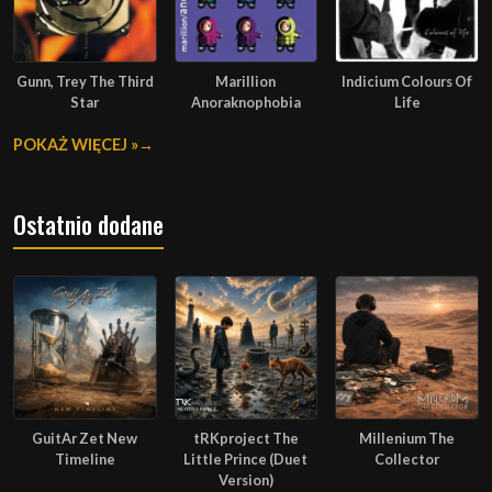
Gunn, Trey The Third
Marillion
Indicium Colours Of
Star
Anoraknophobia
Life
POKAŻ WIĘCEJ »
Ostatnio dodane
GuitAr Zet New
tRKproject The
Millenium The
Timeline
Little Prince (Duet
Collector
Version)