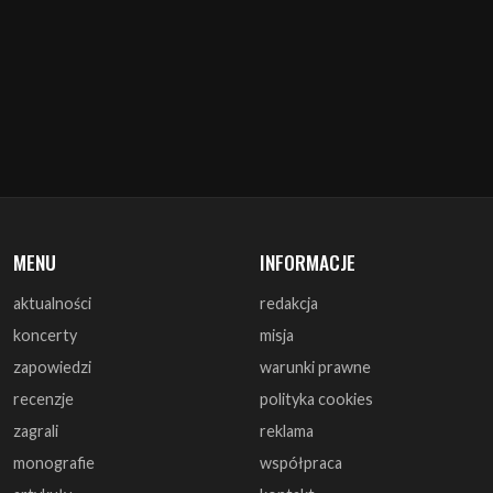
MENU
INFORMACJE
aktualności
redakcja
koncerty
misja
zapowiedzi
warunki prawne
recenzje
polityka cookies
zagrali
reklama
monografie
współpraca
artykuły
kontakt
wywiady
DOŁĄCZ DO NAS