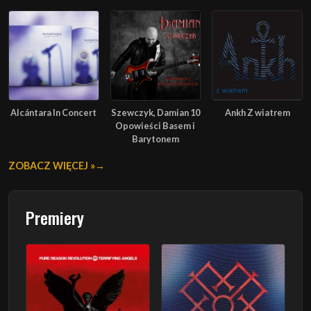
Alcántara In Concert
Szewczyk, Damian 10
Ankh Z wiatrem
Opowieści Basem i
Barytonem
ZOBACZ WIĘCEJ »
Premiery