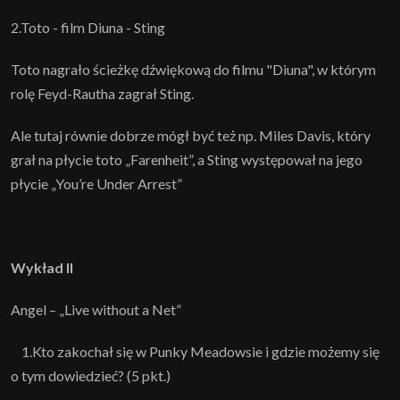
2.Toto - film Diuna - Sting
Toto nagrało ścieżkę dźwiękową do filmu "Diuna", w którym
rolę Feyd-Rautha zagrał Sting.
Ale tutaj równie dobrze mógł być też np. Miles Davis, który
grał na płycie toto „Farenheit”, a Sting występował na jego
płycie „You’re Under Arrest”
Wykład II
Angel – „Live without a Net”
1.Kto zakochał się w Punky Meadowsie i gdzie możemy się
o tym dowiedzieć? (5 pkt.)