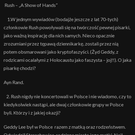
Rush – „A Show of Hands”
1.W jednym wywiadów (bodajże jeszcze z lat 70-tych)
członkowie Rush powoływali się na twórczość pewnej pisarki,
jako ważną inspirację dla nich samych. Nieco opacznie
zrozumiani przez tępawą dziennikarkę, zostali przez nią
potem obsmarowani jako kryptofaszyści. (Żyd Geddy, z
rodzicami ocalałymi z Holocaustu jako faszysta – joj!!). O jaka
pisarkę chodzi?
Ayn Rand.
2. Rush nigdy nie koncertowali w Polsce i nie wiadomo, czy to
kiedykolwiek nastąpi, ale dwaj członkowie grupy w Polsce
byli. Którzy i z jakiej okazji?
Geddy Lee był w Polsce razem z matką oraz rodzeństwem.
Odwiedził Starachowice, rodzinne miasto jego matki. Neil