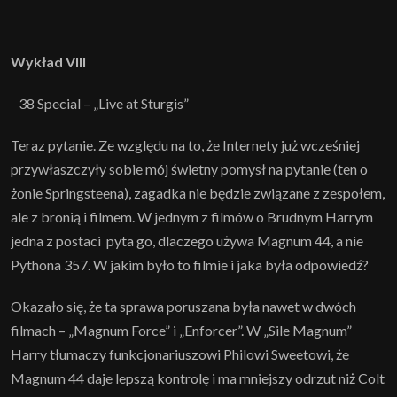
Wykład VIII
38 Special – „Live at Sturgis”
Teraz pytanie. Ze względu na to, że Internety już wcześniej
przywłaszczyły sobie mój świetny pomysł na pytanie (ten o
żonie Springsteena), zagadka nie będzie związane z zespołem,
ale z bronią i filmem. W jednym z filmów o Brudnym Harrym
jedna z postaci pyta go, dlaczego używa Magnum 44, a nie
Pythona 357. W jakim było to filmie i jaka była odpowiedź?
Okazało się, że ta sprawa poruszana była nawet w dwóch
filmach – „Magnum Force” i „Enforcer”. W „Sile Magnum”
Harry tłumaczy funkcjonariuszowi Philowi Sweetowi, że
Magnum 44 daje lepszą kontrolę i ma mniejszy odrzut niż Colt