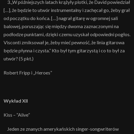
3.„W późniejszych latach krążyły plotki, że David powiedział
[…], że będzie to utwór instrumentalny i zachęcał go, żeby grał
od początku do końca. […] nagrał gitarę w ogromnej sali
balowej, poruszając się między dwoma zaznaczonymi na
podłodze punktami, dzięki czemu uzyskał odpowiedni pogłos.
Visconti zmiksował je, żeby mieć pewność, że linia gitarowa
będzie płynna i czysta.” Kto był tym gitarzystą i co to był za
utwór? (5 pkt.)
Robert Fripp i „Heroes”
Wykład XII
Kiss – “Alive”
Jeden ze znanych amerykańskich singer-songwriterów