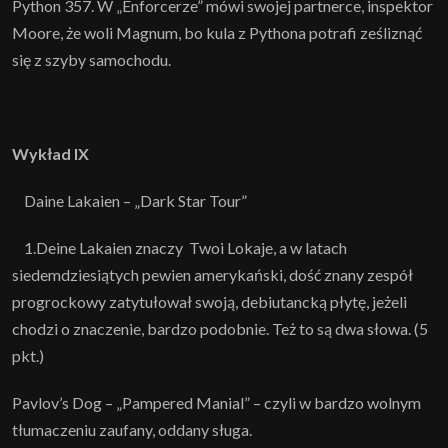
Python 357. W „Enforcerze” mówi swojej partnerce, inspektor
Moore, że woli Magnum, bo kula z Pythona potrafi ześliznąć
się z szyby samochodu.
Wykład IX
Daine Lakaien – „Dark Star Tour”
1.Deine Lakaien znaczy Twoi Lokaje, a w latach
siedemdziesiątych pewien amerykański, dość znany zespół
progrockowy zatytułował swoją, debiutancką płytę, jeżeli
chodzi o znaczenie, bardzo podobnie. Też to są dwa słowa. (5
pkt.)
Pavlov’s Dog – „Pampered Manial” – czyli w bardzo wolnym
tłumaczeniu zaufany, oddany sługa.