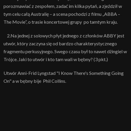
porozmawiać z zespołem, zadać im kilka pytań, a zjeździł w
tym celu całą Australię – a scena pochodzi z filmu „ABBA –
The Movie”, o trasie koncertowej grupy po tamtym kraju.
2.Na jednej z solowych płyt jednego z członków ABBY jest
utwór, który zaczyna się od bardzo charakterystycznego
fragmentu perkusyjnego. Swego czasu był to nawet dżingiel w
Trójce. Jaki to utwór i kto tam wali w bębny? (3 pkt.)
Utwór Anni-Frid Lyngstad "I Know There's Something Going
On" a w bębny bije Phil Collins.