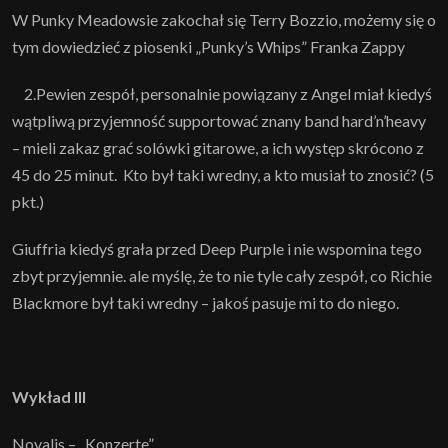
W Punky Meadowsie zakochał się Terry Bozzio, możemy się o
tym dowiedzieć z piosenki „Punky’s Whips” Franka Zappy
2.Pewien zespół, personalnie powiązany z Angel miał kiedyś
wątpliwą przyjemność supportować znany band hard’n’heavy
– mieli zakaz grać solówki gitarowe, a ich występ skrócono z
45 do 25 minut. Kto był taki wredny, a kto musiał to znosić? (5
pkt.)
Giuffria kiedyś grała przed Deep Purple i nie wspomina tego
zbyt przyjemnie. ale myślę, że to nie tyle cały zespół, co Richie
Blackmore był taki wredny – jakoś pasuje mi to do niego.
Wykład III
Novalis – „Konzerte”