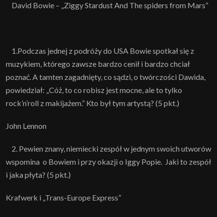
David Bowie – „Ziggy Stardust And The spiders from Mars”
1.Podczas jednej z podróży do USA Bowie spotkał się z
muzykiem, którego zawsze bardzo cenił i bardzo chciał
poznać. A tamten zagadnięty, co sądzi, o twórczości Dawida,
powiedział: „Cóż, to co robisz jest mocne, ale to tylko
rock’n’roll z makijażem.” Kto był tym artystą? (5 pkt.)
John Lennon
2. Pewien znany, niemiecki zespół w jednym swoich utworów
wspomina o Bowiem i przy okazji o Iggy Popie. Jaki to zespół
i jaka płyta? (5 pkt.)
Krafwerk i „Trans-Europe Express”