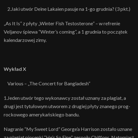
2.Jaki utwór Deine Lakaien pasuje na 1-go grudnia? (3 pkt.)
„As It Is” z płyty „Winter Fish Testosterone” – w refrenie
Veljanov śpiewa “Winter’s coming”, a 1 grudnia to początek
kalendarzowej zimy.
Wykład X
Various – „The Concert for Bangladesh”
1.Jeden utwór tego wykonawcy został uznany za plagiat, a
drugi jest tytułowym utworem z drugiej płyty znanego prog-
rockowego amerykańskiego bandu.
Nagranie “My Sweet Lord” George’a Harrison zostało uznane
za plagiat piosenki “He’s So Fine” zespołu Chiffons. Natomiast