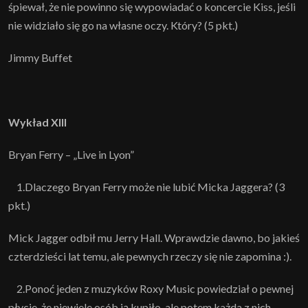
śpiewał, że nie powinno się wypowiadać o koncercie Kiss, jeśli
nie widziało się go na własne oczy. Który? (5 pkt.)
Jimmy Buffet
Wykład XIII
Bryan Ferry – „Live in Lyon”
1.Dlaczego Bryan Ferry może nie lubić Micka Jaggera? (3
pkt.)
Mick Jagger odbił mu Jerry Hall. Wprawdzie dawno, bo jakieś
czterdzieści lat temu, ale pewnych rzeczy się nie zapomina :).
2.Ponoć jeden z muzyków Roxy Music powiedział o pewnej
płycie, że niewiele osób ją kupiło, ale potem każda z nich