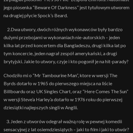
jego piosenka “Beware Of Darkness” jest tytułowym utworem
na drugiej płycie Spock’s Beard.
2.Dwa utwory, dwóch różnych wykonawców były bardzo
dużymi przebojami w wykonaniach nie-autorskich – jeden
kilka lat przed koncertem dla Bangladeszu, drugi kilka lat po
tym koncercie, jeden nagrał zespół amerykański, a drugi
brytyjski. Jakie to utwory, czyje i kto pogonił je na hit-parady?
Chodziło mi o “Mr Tambourine Man”, ktore w wersji The
Byrds dotarło w 1965 do pierwszego miejsca na liście
Billboardu oraz UK Singles Chart, oraz “Here Comes The Sun”
w wersji Steve’a Harley’a dotarło w 1976 roku do pierwszej
dziesiątki najlepszych singli w Anglii.
3. Jeden z utworów odegrał ważną rolę w pewnej komedii
sensacyjnej z lat osiemdziesiątych – jaki to film i jaki to utwór?