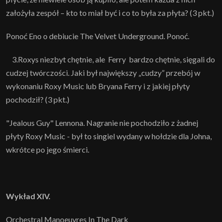
założyła zespół – kto to miał być i co to była za płyta? (3 pkt.)
Ponoć Eno o debiucie The Velvet Underground. Ponoć.
3.Roxys niezbyt chętnie, ale Ferry bardzo chętnie, sięgali do
cudzej twórczości. Jaki był największy „cudzy” przebój w
wykonaniu Roxy Music lub Bryana Ferry i z jakiej płyty
pochodził? (3 pkt.)
"Jealous Guy" Lennona. Nagranie nie pochodziło z żadnej
płyty Roxy Music - był to singiel wydany w hołdzie dla Johna,
wkrótce po jego śmierci.
Wykład XIV.
Orchestral Manoeuvres In The Dark