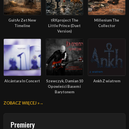
GuitAr Zet New
tRKproject The
Millenium The
Timeline
Little Prince (Duet
Collector
Version)
Alcántara In Concert
Szewczyk, Damian 10
Ankh Z wiatrem
Opowieści Basem i
Barytonem
ZOBACZ WIĘCEJ »
Premiery