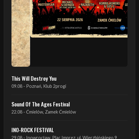
This Will Destroy You
09.08 - Poznań, Klub 2progi
Sound Of The Ages Festival
22.08 - Ćmielów, Zamek Ćmielów
INO-ROCK FESTIVAL
29.08 - Inowrocław, Plac Imprez, ul. Wierzbińskiego 9
ProgRockFest 2026
05.09 - Legionowo, Sala widowiskowa MOK, ul.