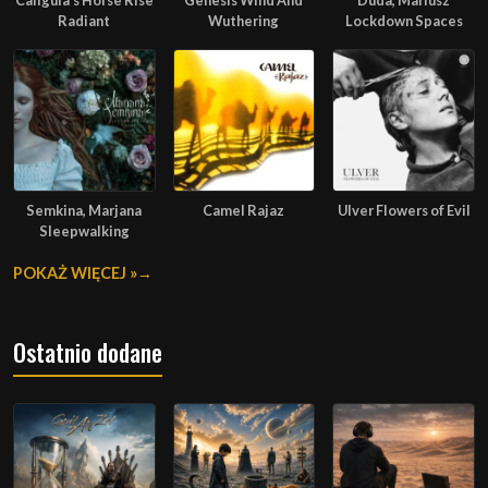
Caligula's Horse Rise
Genesis Wind And
Duda, Mariusz
Radiant
Wuthering
Lockdown Spaces
Semkina, Marjana
Camel Rajaz
Ulver Flowers of Evil
Sleepwalking
POKAŻ WIĘCEJ »
Ostatnio dodane