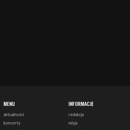
MENU
INFORMACJE
aktualności
redakcja
koncerty
misja
zapowiedzi
warunki prawne
recenzje
polityka cookies
zagrali
reklama
monografie
współpraca