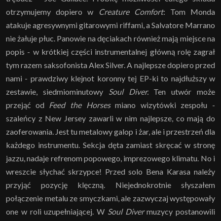
otrzymujemy dopiero w
Creature Comfort
: Tom Monda
atakuje agresywnymi gitarowymi riffami, a Salvatore Marrano
nie żałuje płuc. Panowie na dęciakach również mają miejsce na
popis - w krótkiej części instrumentalnej główną rolę zagrał
tym razem saksofonista Alex Silver. A najlepsze dopiero przed
nami - prawdziwy klejnot koronny tej EP-ki to najdłuższy w
zestawie, siedmiominutowy
Soul Diver.
Ten utwór może
przejąć od
Feed the Horses
miano wizytówki zespołu -
szaleńcy z New Jersey zawarli w nim najlepsze, co mają do
zaoferowania. Jest tu metalowy galop i żar, ale i przestrzeń dla
każdego instrumentu. Sekcja dęta zamiast skręcać w stronę
jazzu, nadaje refrenom popowego, imprezowego klimatu. No i
wreszcie słychać skrzypce! Przed solo Bena Karasa należy
przyjąć pozycję klęczną. Niejednokrotnie słyszałem
połączenie metalu ze smyczkami, ale zazwyczaj występowały
one w roli uzupełniającej. W
Soul Diver
muzycy postanowili