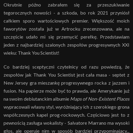
Okrutnie późno zabrałem się za przeszukiwanie
tegorocznych nowości - a szkoda, bo rok 2021 przyniósł
całkiem sporo wartościowych premier. Większość moich
faworytów została już w Artrocku zrecenzowana, ale na
szczęście udało mi się przemycić perełkę. Przedstawiam
jeden z najbardziej szalonych zespołów progresywnych XXI
wieku: Thank You Scientist!
Co bardziej sceptyczni czytelnicy od razu powiedzą, że
zespołów jak Thank You Scientist jest cała masa - septet z
New Jersey gra mieszankę progresywnego rocka z jazzem i
fusion. Na papierze może być to prawda, ale Amerykanie już
na swoim debiutanckim albumie
Maps of Non-Existent Places
wypracowali własny styl, wyróżniający ich z szerokiego grona
współczesnych kapel prog-rockowych. Częściowo jest to z
pewnością zasługa wokalisty - Salvatore Marrano ma wysoki
głos, ale operuje nim w sposób bardziej przypominający...