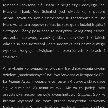
Michaela Jacksona, niż Einara Solberga czy Geddy’ego Lee.
Muzyka Thank You Scientist jest układanką z pozoru
niepasujących do siebie elementów: tu zaczerpnięcie z The
Mars Volta, tam popowy refren, jeszcze gdzie indziej trąbka i
skrzypce... Żeby poskładać to wszystko w logiczną całość,
potrzeba naprawdę wysokiej klasy muzyków. I z takich
właśnie składa się zespół - cała siódemka, bez najmniejszego
wysiłku, żongluje dźwiękami o przeróżnych kolorach i
smakach.
Amerykanie kontynuują tegoroczny trend nadawania swoim
dziełom „pandemicznych” tytułów. Wydana w listopadzie EP-
ka
Plague Accommodations
to raptem 4 utwory, składające
się w sumie na 20 minut muzyki. Ale za to jakiej! Jako
przystawkę zespół serwuje dwuminutowy
Gigglebutton
, w
którym wyszaleć się może przede wszystkim nadworny
trębacz - Joe Gullace. Próbkę możliwości całego składu