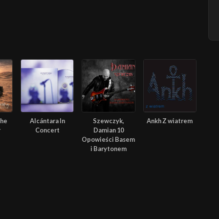
The
Alcántara In
Szewczyk,
Ankh Z wiatrem
r
Concert
Damian 10
Opowieści Basem
i Barytonem