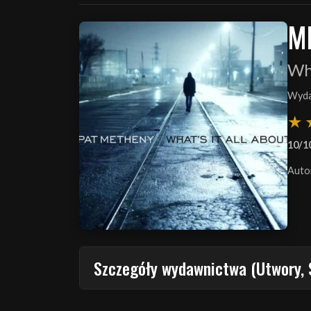
M
Wha
Wyda
10/1
Auto
Szczegóły wydawnictwa (Utwory, 