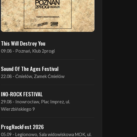
This Will Destroy You
09.08 - Poznań, Klub 2progi
Sound Of The Ages Festival
22.08 - Ćmielów, Zamek Ćmielów
INO-ROCK FESTIVAL
29.08 - Inowrocław, Plac Imprez, ul.
Wierzbińskiego 9
ProgRockFest 2026
05.09 - Legionowo, Sala widowiskowa MOK, ul.
Piłsudskiego 41
Antimatter + Sleeping Pulse