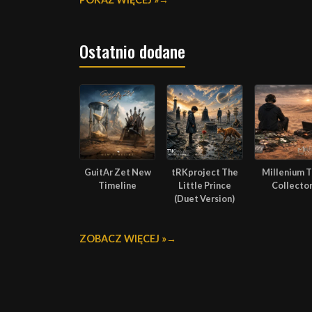
Ostatnio dodane
GuitAr Zet New
tRKproject The
Millenium 
Timeline
Little Prince
Collecto
(Duet Version)
ZOBACZ WIĘCEJ »