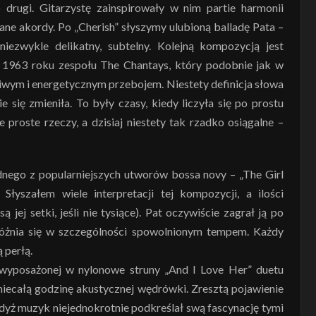
drugi. Gitarzystę zainspirowały w nim partie harmonii
ne akordy. Po „Cherish” słyszymy ulubioną balladę Pata –
iezwykle delikatny, subtelny. Kolejną kompozycją jest
 z 1963 roku zespołu The Chantays, który podobnie jak w
wdziwym i energetycznym przebojem. Niestety definicja słowa
ie się zmieniła. To były czasy, kiedy liczyła się po prostu
proste rzeczy, a dzisiaj niestety tak rzadko osiągalne –
ednego z popularniejszych utworów bossa novy – „The Girl
łyszałem wiele interpretacji tej kompozycji, a ilości
jej setki, jeśli nie tysiące). Pat oczywiście zagrał ją po
óżnia się w szczególności spowolnionym tempem. Każdy
 perłą.
wyposażonej w nylonowe struny „And I Love Her” duetu
niecałą godzinę akustycznej wędrówki. Zresztą pojawienie
gdyż muzyk niejednokrotnie podkreślał swą fascynację tymi