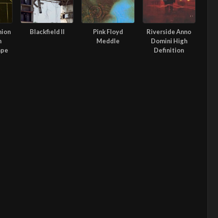
nion
Blackfield II
Pink Floyd
Riverside Anno
n
Meddle
Domini High
ape
Definition