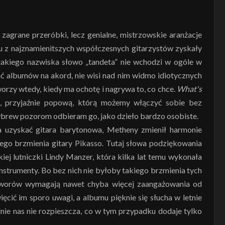
e zagrane przeróbki, lecz genialne, mistrzowskie aranżacje
u z najznamienitszych współczesnych gitarzystów zyskały
takiego nazwiska słowo „tandeta” nie wchodzi w ogóle w
wać albumów na akord, nie wisi nad nim widmo idiotycznych
tworzy wtedy, kiedy ma ochotę i nagrywa to, co chce.
What's
ką, przyjaźnie popową, którą możemy włączyć sobie bez
wbrew pozorom odbieram go, jako dzieło bardzo osobiste.
la uzyskać gitara barytonowa, Metheny zmienił harmonie
go brzmienia gitary Pikasso. Tutaj słowa podziękowania
iej lutniczki Lindy Manzer, która kilka lat temu wykonała
instrumenty. Bo bez nich nie byłoby takiego brzmienia tych
tworów wymagają nawet chyba więcej zaangażowania od
ięcić im sporo uwagi, a albumu pięknie się słucha w letnie
lnie nas nie rozpieszcza, co w tym przypadku dodaje tylko