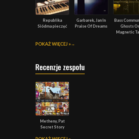
Republika
Garbarek, Jan In
Bass Commu
Siódma pieczęć
Praise Of Dreams
Ghosts O
Magnetic T
POKAŻ WIĘCEJ »
Recenzje zespołu
Metheny, Pat
Secret Story
POKAŻ WIĘCEJ »