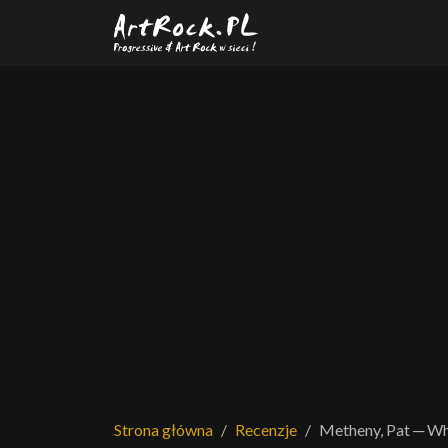
Przejdź do treści głównej
Strona główna
Recenzje
Metheny, Pat ─ Wha