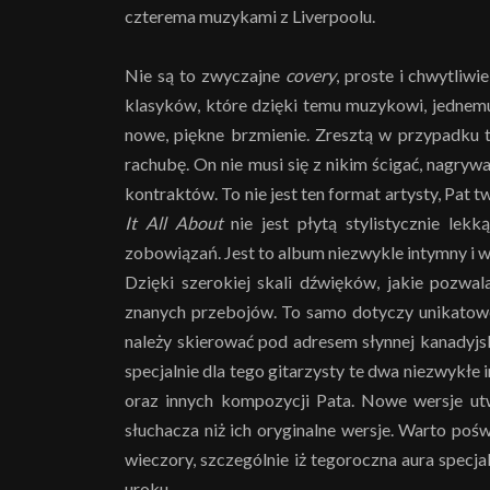
czterema muzykami z Liverpoolu.
Nie są to zwyczajne
covery
, proste i chwytliwi
klasyków, które dzięki temu muzykowi, jednem
nowe, piękne brzmienie. Zresztą w przypadku 
rachubę. On nie musi się z nikim ścigać, nagry
kontraktów. To nie jest ten format artysty, Pat 
It All About
nie jest płytą stylistycznie lek
zobowiązań. Jest to album niezwykle intymny i 
Dzięki szerokiej skali dźwięków, jakie pozwa
znanych przebojów. To samo dotyczy unikatowe
należy skierować pod adresem słynnej kanadyjsk
specjalnie dla tego gitarzysty te dwa niezwykłe 
oraz innych kompozycji Pata. Nowe wersje u
słuchacza niż ich oryginalne wersje. Warto pośw
wieczory, szczególnie iż tegoroczna aura specja
uroku.