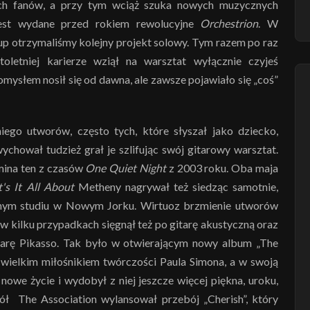
oich fanów, a przy tym wciąż szuka nowych muzycznych
est wydane przed rokiem rewolucyjne
Orchestrion
. W
p otrzymaliśmy kolejny projekt solowy. Tym razem po raz
toletniej karierze wziął na warsztat wyłącznie czyjeś
mysłem nosił się od dawna, ale zawsze pojawiało się „coś”
niego utworów, często tych, które słyszał jako dziecko,
ychował tudzież grał je szlifując swój gitarowy warsztat.
mina ten z czasów
One Quiet Night
z 2003 roku. Oba maja
's It All About
Metheny nagrywał też siedząc samotnie,
nym studiu w Nowym Jorku. Wirtuoz brzmienie utworów
w kilku przypadkach sięgnął też po gitarę akustyczną oraz
arę Pikasso. Tak było w otwierającym nowy album „The
t wielkim miłośnikiem twórczości Paula Simona, a w swoją
nowe życie i wydobył z niej jeszcze więcej piękna, uroku,
pół The Association wylansował przebój „Cherish”, który