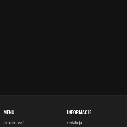
MENU
INFORMACJE
aktualności
redakcja
koncerty
misja
zapowiedzi
warunki prawne
recenzje
polityka cookies