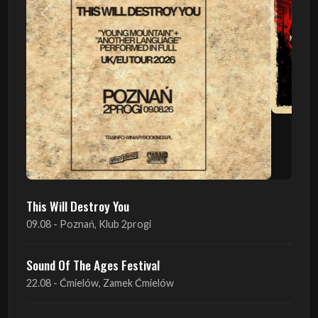
This Will Destroy You
09.08 - Poznań, Klub 2progi
Sound Of The Ages Festival
22.08 - Ćmielów, Zamek Ćmielów
INO-ROCK FESTIVAL
29.08 - Inowrocław, Plac Imprez, ul. Wierzbińskiego 9
ProgRockFest 2026