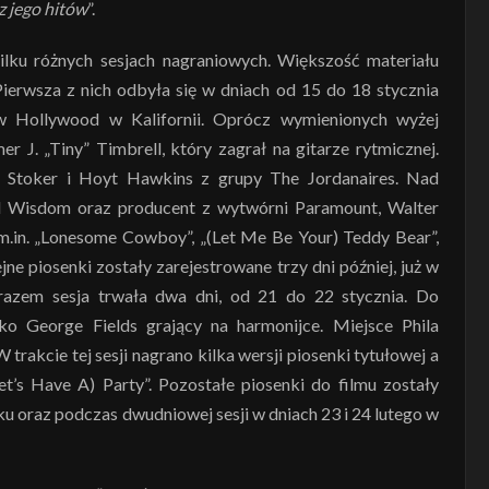
z jego hitów
”.
kilku różnych sesjach nagraniowych. Większość materiału
ierwsza z nich odbyła się w dniach od 15 do 18 stycznia
 Hollywood w Kalifornii. Oprócz wymienionych wyżej
 J. „Tiny” Timbrell, który zagrał na gitarze rytmicznej.
n Stoker i Hoyt Hawkins z grupy The Jordanaires. Nad
hil Wisdom oraz producent z wytwórni Paramount, Walter
 m.in. „Lonesome Cowboy”, „(Let Me Be Your) Teddy Bear”,
jne piosenki zostały zarejestrowane trzy dni później, już w
razem sesja trwała dwa dni, od 21 do 22 stycznia. Do
ko George Fields grający na harmonijce. Miejsce Phila
rakcie tej sesji nagrano kilka wersji piosenki tytułowej a
’s Have A) Party”. Pozostałe piosenki do filmu zostały
u oraz podczas dwudniowej sesji w dniach 23 i 24 lutego w