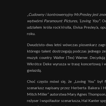
„
Cudowny i kontrowersyjny Mr.Presley jest zn
wytwórni Paramount Pictures, ‘Loving You’
”. O
udziałem króla rock’n’rolla, Elvisa Presley’a
roku.
Dwudzisto-dwu letni wówczas piosenkarz zagra
którego talent dostrzegają podczas jednego z
muzyk country Walter (Tex) Warner. Decydują 
Wkrótce Deke wyrusza w trasę koncertową i wy
gwiazdą.
Choć często mówi się, że „Loving You” był f
scenariusz napisany przez Herberta Bakera i 
Mitch Miller” autorstwa Mary Agnes Thompson. 
reżyser i współautor scenariusza, Hal Kanter spęd