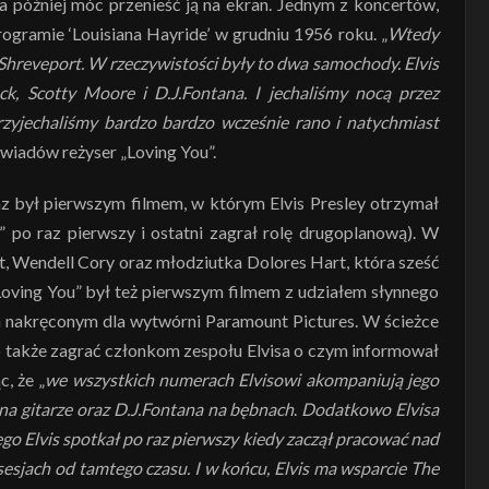
a później móc przenieść ją na ekran. Jednym z koncertów,
rogramie ‘Louisiana Hayride’ w grudniu 1956 roku. „
Wtedy
hreveport. W rzeczywistości były to dwa samochody. Elvis
ck, Scotty Moore i D.J.Fontana. I jechaliśmy nocą przez
rzyjechaliśmy bardzo bardzo wcześnie rano i natychmiast
wiadów reżyser „Loving You”.
z był pierwszym filmem, w którym Elvis Presley otrzymał
 po raz pierwszy i ostatni zagrał rolę drugoplanową). W
ott, Wendell Cory oraz młodziutka Dolores Hart, która sześć
Loving You” był też pierwszym filmem z udziałem słynnego
m nakręconym dla wytwórni Paramount Pictures. W ścieżce
 także zagrać członkom zespołu Elvisa o czym informował
, że „
we wszystkich numerach Elvisowi akompaniują jego
 na gitarze oraz D.J.Fontana na bębnach
.
Dodatkowo Elvisa
go Elvis spotkał po raz pierwszy kiedy zaczął pracować nad
 sesjach od tamtego czasu. I w końcu, Elvis ma wsparcie The