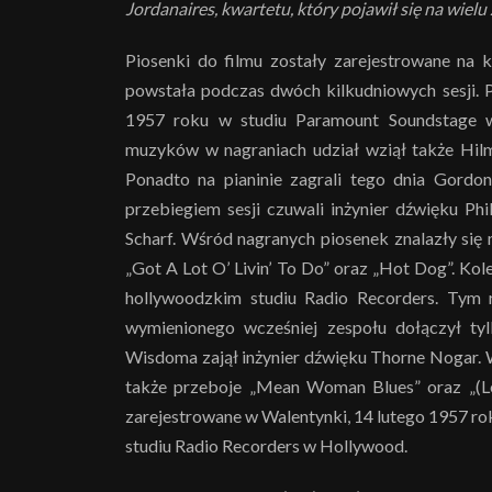
Jordanaires, kwartetu, który pojawił się na wielu 
Piosenki do filmu zostały zarejestrowane na 
powstała podczas dwóch kilkudniowych sesji. P
1957 roku w studiu Paramount Soundstage w
muzyków w nagraniach udział wziął także Hilmer
Ponadto na pianinie zagrali tego dnia Gordo
przebiegiem sesji czuwali inżynier dźwięku P
Scharf. Wśród nagranych piosenek znalazły się
„Got A Lot O’ Livin’ To Do” oraz „Hot Dog”. Kole
hollywoodzkim studiu Radio Recorders. Tym 
wymienionego wcześniej zespołu dołączył tyl
Wisdoma zajął inżynier dźwięku Thorne Nogar. W t
także przeboje „Mean Woman Blues” oraz „(Let
zarejestrowane w Walentynki, 14 lutego 1957 rok
studiu Radio Recorders w Hollywood.