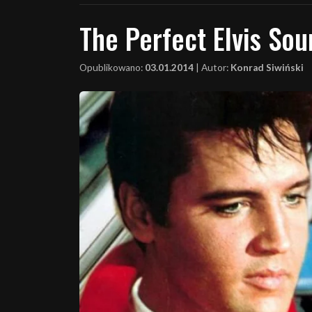
The Perfect Elvis So
Opublikowano:
03.01.2014
|
Autor:
Konrad Siwiński