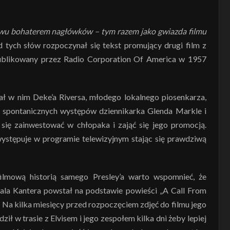
owu bohaterem nagłówków – tym razem jako gwiazda filmu
d tych słów rozpoczynał się tekst promujący drugi film z
, opublikowany przez Radio Corporation Of America w 1957
ł w nim Deke’a Riversa, młodego lokalnego piosenkarza,
e spontanicznych występów dziennikarka Glenda Markle i
się zainwestować w chłopaka i zająć się jego promocją.
stępuje w programie telewizyjnym stając się prawdziwą
ilmową historią samego Presley’a warto wspomnieć, że
Hala Kantera powstał na podstawie powieści „A Call From
Na kilka miesięcy przed rozpoczęciem zdjęć do filmu jego
ził w trasie z Elvisem i jego zespołem kilka dni żeby lepiej