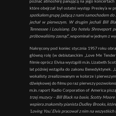
poznać atmosferę panującą na jego koncertach 
które obejrzał był ostatni występ Presley’a w p
spotkałem grupę jadącą z nami samochodem do S
jechał w pierwszym. W drugim jechali Bill Bla
Tennessee i Louisianę. Do hotelu Shreveport p
próbowaliśmy zasnąć
”, wspominał w jednym z wy
Nakręcony pod koniec stycznia 1957 roku obra
główną rolę (w debiutanckim „Love Me Tender”
filmie oprócz Elvisa wystąpili m.in. Lizabeth Sc
lat później wstąpiła do zakonu Benedyktynek. „
wokalisty zrealizowanym w kolorze i pierwszy
dźwiękowej do filmu po raz pierwszy pozwolono
m.in. raport Radio Corporation of America pisząc
trzej muzycy – Bill Black na basie, Scotty Moore
wspiera znakomity pianista Dudley Brooks, które
‘Loving You’. Elvis pracował z nim na wszystkich