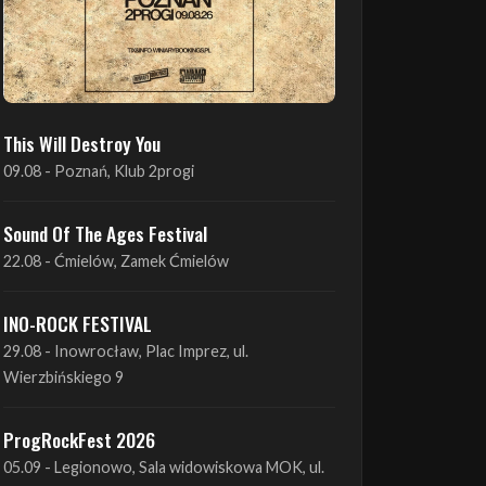
This Will Destroy You
09.08 - Poznań, Klub 2progi
Sound Of The Ages Festival
22.08 - Ćmielów, Zamek Ćmielów
INO-ROCK FESTIVAL
29.08 - Inowrocław, Plac Imprez, ul.
Wierzbińskiego 9
ProgRockFest 2026
05.09 - Legionowo, Sala widowiskowa MOK, ul.
Piłsudskiego 41
Antimatter + Sleeping Pulse