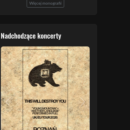
Więcej monografii
Nadchodzące koncerty
Poprzedni
Następny