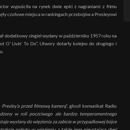
ictor wypuściła na rynek dwie epki z nagraniami z filmu
 zajęły czołowe miejsca w rankingach przebojów a Presleyowi
ał dodatkowy singiel wydany w październiku 1957 roku na
ot O’ Livin’ To Do”. Utwory dotarły kolejno do drugiego i
u.
a Presley’a przed filmową kamerą
”, głosił komunikat Radio
dzony w roli poczciwego ale bardzo temperamentnego
staje wysłany do więzienia za zabicie w przypadkowej bójce
trakcie pobytu w więzieniu a także jego nieustająca chęć