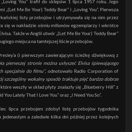
„Loving You” trafił do sklepów 1 lipca 1957 roku. Jego
mi „(Let Me Be Your) Teddy Bear” i „Loving You”. Pierwsza
ykańskiej listy przebojów i utrzymywała się na nim przez
zła się w nakładzie ośmiu milionów egzemplarzy i wkrótce
Elvisa. Także w Anglii utwór „(Let Me Be Your) Teddy Bear”
rugiego miejsca na tamtejszej liście przebojów.
resley’a (i pierwszym zawierającym ścieżkę dźwiękową z
Na pierwszej stronie można usłyszeć Elvisa śpiewającego
 specjalnie do filmu”
, odnotowało Radio Corporation of
ój szczególny wokalny sposób traktuje pięć bardzo dobrze
tóre weszły w skład płyty znalazły się „Blueberry Hill” z
d You Lately That I Love You” oraz „I Need You So”.
iec lipca przebojem zdobył listę przebojów tygodnika
cu jedenastym a zaledwie kilka dni później przez kolejnych