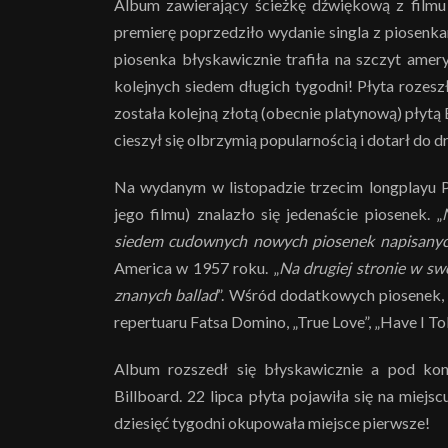
Album zawierający ścieżkę dźwiękową z filmu 
premierę poprzedziło wydanie singla z piosenka
piosenka błyskawicznie trafiła na szczyt amer
kolejnych siedem długich tygodni! Płyta rozes
została kolejną złotą (obecnie platynową) płytą 
cieszył się olbrzymią popularnością i dotarł do d
Na wydanym w listopadzie trzecim longplayu P
jego filmu) znalazło się jedenaście piosenek. „
siedem cudownych nowych piosenek napisanych
America w 1957 roku. „
Na drugiej stronie w sw
znanych ballad
”. Wśród dodatkowych piosenek, k
repertuaru Fatsa Domino, „True Love”, „Have I Tol
Album rozszedł się błyskawicznie a pod kon
Billboard. 22 lipca płyta pojawiła się na miejs
dziesięć tygodni okupowała miejsce pierwsze!