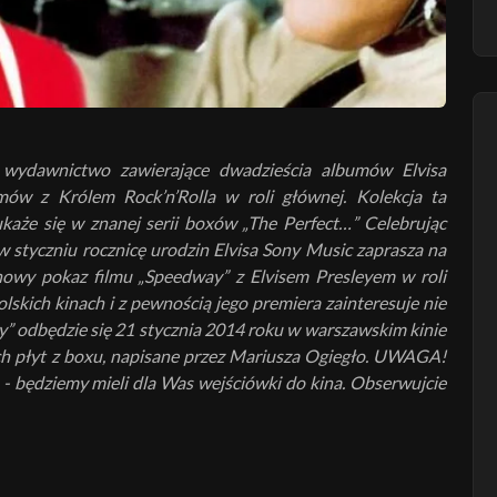
 wydawnictwo zawierające dwadzieścia albumów Elvisa
mów z Królem Rock’n’Rolla w roli głównej. Kolekcja ta
ukaże się w znanej serii boxów „The Perfect…” Celebrując
 styczniu rocznicę urodzin Elvisa Sony Music zaprasza na
owy pokaz filmu „Speedway” z Elvisem Presleyem w roli
lskich kinach i z pewnością jego premiera zainteresuje nie
y” odbędzie się 21 stycznia 2014 roku w warszawskim kinie
ych płyt z boxu, napisane przez Mariusza Ogiegło. UWAGA!
- będziemy mieli dla Was wejściówki do kina. Obserwujcie