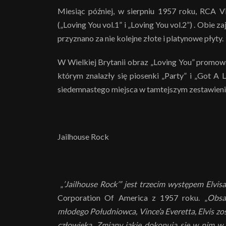
Miesiąc później, w sierpniu 1957 roku, RCA V
(„Loving You vol.1” i „Loving You vol.2”) . Obie
przyznano za nie kolejne złote i platynowe płyty.
W Wielkiej Brytanii obraz „Loving You” promow
którym znalazły się piosenki „Party” i „Got A L
siedemnastego miejsca w tamtejszym zestawieni
Jailhouse Rock
„
’Jailhouse Rock’” jest trzecim występem Elvis
Corporation Of America z 1957 roku. „
Obsa
młodego Południowca, Vince’a Everetta, Elvis zo
człowieka. Zmiany jakie dokonują się w nim w 