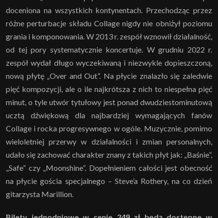
doceniona na wszystkich kontynentach. Przechodząc przez
różne perturbacje składu Collage nigdy nie obniżył poziomu
grania i komponowania. W 2013 r. zespół wznowił działalność,
od tej pory systematycznie koncertuje. W grudniu 2022 r.
zespół wydał długo wyczekiwaną i niezwykle dopieszczoną,
nową płytę „Over and Out”. Na płycie znalazło się zaledwie
pięć kompozycji, ale o ile najkrótsza z nich to niespełna pięć
minut, o tyle utwór tytułowy jest ponad dwudziestominutową
ucztą dźwiękową dla najbardziej wymagających fanów
Collage i rocka progresywnego w ogóle. Muzycznie, pomimo
wieloletniej przerwy w działalności i zmian personalnych,
udało się zachować charakter znany z takich płyt jak: „Baśnie”,
„Safe” czy „Moonshine”. Dopełnieniem całości jest obecność
na płycie gościa specjalnego – Steve’a Rothery, na co dzień
gitarzysta Marillion.
Bilety jednodniowe w cenie 349 zł będą dostępne w