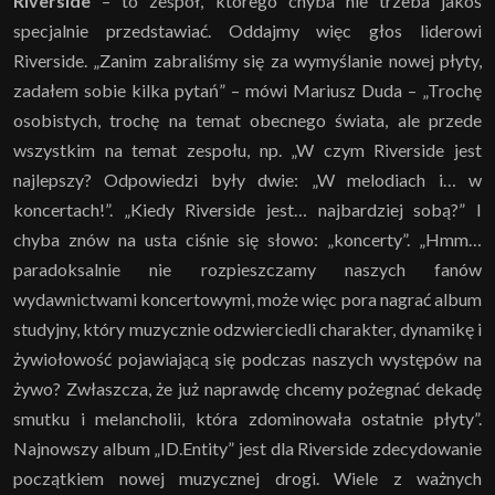
Riverside
– to zespół, którego chyba nie trzeba jakoś
specjalnie przedstawiać. Oddajmy więc głos liderowi
Riverside. „Zanim zabraliśmy się za wymyślanie nowej płyty,
zadałem sobie kilka pytań” – mówi Mariusz Duda – „Trochę
osobistych, trochę na temat obecnego świata, ale przede
wszystkim na temat zespołu, np. „W czym Riverside jest
najlepszy? Odpowiedzi były dwie: „W melodiach i… w
koncertach!”. „Kiedy Riverside jest… najbardziej sobą?” I
chyba znów na usta ciśnie się słowo: „koncerty”. „Hmm…
paradoksalnie nie rozpieszczamy naszych fanów
wydawnictwami koncertowymi, może więc pora nagrać album
studyjny, który muzycznie odzwierciedli charakter, dynamikę i
żywiołowość pojawiającą się podczas naszych występów na
żywo? Zwłaszcza, że już naprawdę chcemy pożegnać dekadę
smutku i melancholii, która zdominowała ostatnie płyty”.
Najnowszy album „ID.Entity” jest dla Riverside zdecydowanie
początkiem nowej muzycznej drogi. Wiele z ważnych