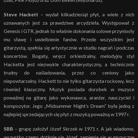
Steve Hackett
– wydał kilkadziesiąt płyt, a wiele z nich
uznawanych jest za prawdziwe arcydzieła. Występował z
Genesis i GTR, jednak to właśnie dokonania solowe przyniosły
mu sławę i uwielbienie fanów. Przede wszystkim jest
gitarzystą, spełnia się artystycznie w studiu nagrań i podczas
koncertów. Bogaty, wręcz orkiestralny, melodyjny styl
Hacketta jest niezwykle charakterystyczny, a technicznie
trudny do naśladowania, przez co ceniony jako
niepowtarzalny. Hackett to nie tylko gitarzysta rockowy, lecz
również klasyczny. Muzyk posiada dorobek w muzyce
poważnej na gitarę jako wykonawca, aranżer, nauczyciel i
kompozytor. Jego „Midsummer Night’s Dream” była jedną z
najlepiej sprzedających się płyt z muzyką poważną w 1997 r.
SBB
– grupę założył Józef Skrzek w 1971 r. A jak wiadomo,
wszystko czego dotknie się Józef, zamienia się w muzyczne