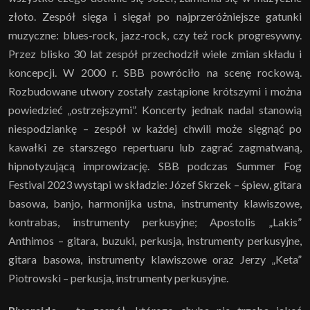
złoto. Zespół sięga i sięgał po najprzeróżniejsze gatunki
muzyczne: blues-rock, jazz-rock, czy też rock progresywny.
Przez blisko 30 lat zespół przechodził wiele zmian składu i
koncepcji. W 2000 r. SBB powróciło na scenę rockową.
Rozbudowane utwory zostały zastąpione krótszymi i można
powiedzieć „ostrzejszymi”. Koncerty jednak nadal stanowią
niespodziankę – zespół w każdej chwili może sięgnąć po
kawałki ze starszego repertuaru lub zagrać zagmatwaną,
hipnotyzującą improwizację. SBB podczas Summer Fog
Festival 2023 wystąpi w składzie: Józef Skrzek – śpiew, gitara
basowa, banjo, harmonijka ustna, instrumenty klawiszowe,
kontrabas, instrumenty perkusyjne; Apostolis „Lakis”
Anthimos – gitara, buzuki, perkusja, instrumenty perkusyjne,
gitara basowa, instrumenty klawiszowe oraz Jerzy „Keta”
Piotrowski – perkusja, instrumenty perkusyjne.