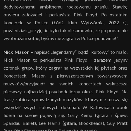
dedykowanemu ambitnemu rockowemu graniu. Stawkę
otwiera założyciel i perkusista Pink Floyd. Po ostatnim
koncercie w Polsce (Łódź, klub Wytwórnia, 2022 r.),
powiedział: „przyjęcie było tak niesamowite, że po prostu nie
wyobrażam sobie, byśmy nie zagrali w Polsce ponownie!”.
Nick Mason
– napisać „legendarny” bądź „kultowy” to mało.
Nick Mason to perkusista Pink Floyd i zarazem jedyny
członek grupy, który zagrał na wszystkich jej płytach oraz
koncertach. Mason z pierwszorzędnym towarzystwem
muzyków/przyjaciół na swoich koncertach wskrzesza
pierwszy, najbardziej psychodeliczny okres Pink Floyd. Na
trasę zabiera sprawdzonych muzyków, którzy nie muszą się
wstydzić swych solowych dokonań. W Katowicach obok
lidera na scenie pojawią się: Gary Kemp (gitara i śpiew,
Spandau Ballet), Lee Harris (gitara, Blockheads), Guy Pratt
(bas, Pink Floyd) oraz Dom Beken (keyboards).