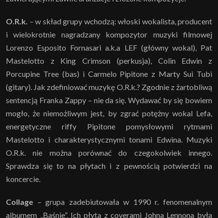
O.R.k.
– w skład grupy wchodzą: włoski wokalista, producent
i wielokrotnie nagradzany kompozytor muzyki filmowej
Lorenzo Esposito Fornasari a.k.a LEF (główny wokal), Pat
Mastelotto z King Crimson (perkusja), Colin Edwin z
Porcupine Tree (bas) i Carmelo Pipitone z Marty Sui Tubi
(gitary). Jak zdefiniować muzykę O.R.k.? Zgodnie z żartobliwą
sentencją Franka Zappy – nie da się. Wydawać by się bowiem
mogło, że niemożliwym jest, by zgrać potężny wokal Lefa,
energetyczne riffy Pipitone pomysłowymi rytmami
Mastelotto i charakterystycznymi tonami Edwina. Muzyki
O.R.k. nie można porównać do czegokolwiek innego.
Sprawdza się to na płytach i z pewnością potwierdzi na
koncercie.
Collage
– grupa zadebiutowała w 1990 r. fenomenalnym
albumem „Baśnie”. Ich płyta z coverami Johna Lennona była