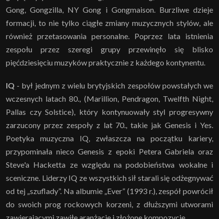
Gong, Gongzilla, NY Gong i Gongmaison. Burzliwe dzieje
formacji, to nie tylko ciągłe zmiany muzycznych stylów, ale
również przetasowania personalne. Poprzez lata istnienia
zespołu przez szeregi grupy przewinęło się blisko
pięćdziesięciu muzyków praktycznie z każdego kontynentu.
IQ
- był jednym z wielu brytyjskich zespołów powstałych we
wczesnych latach 80., (Marillion, Pendragon, Twelfth Night,
Pallas czy Solstice), który kontynuowały styl progresywny
zarzucony przez zespoły z lat 70., takie jak Genesis i Yes.
Poetyka muzyczna IQ, zwłaszcza na początku kariery,
przypominała nieco Genesis z epoki Petera Gabriela oraz
Steve'a Hacketta ze względu na podobieństwa wokalne i
sceniczne. Liderzy IQ ze wszystkich sił starali się odżegnywać
od tej „szuflady”. Na albumie „Ever” (1993 r.), zespół powrócił
do swoich prog rockowych korzeni, z dłuższymi utworami
zawierającymi zawiłe aranżacje i złożone kompozycje.