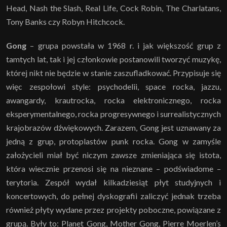
Head, Nash the Slash, Real Life, Cock Robin, The Charlatans,
Tony Banks czy Robyn Hitchcock.
Gong
– grupa powstała w 1968 r. i jak większość grup z
tamtych lat, tak i jej członkowie postanowili tworzyć muzykę,
której nikt nie będzie w stanie zaszufladkować. Przypisuje się
więc zespołowi style: psychodelii, space rocka, jazzu,
awangardy, krautrocka, rocka elektronicznego, rocka
eksperymentalnego, rocka progresywnego i surrealistycznych
krajobrazów dźwiękowych. Zarazem, Gong jest uznawany za
jedną z grup, protoplastów punk rocka. Gong w zamyśle
założycieli miał być niczym zawsze zmieniająca się istota,
która wiecznie przenosi się na nieznane – podświadome –
terytoria. Zespół wydał kilkadziesiąt płyt studyjnych i
koncertowych, do pełnej dyskografii zaliczyć jednak trzeba
również płyty wydane przez projekty poboczne, powiązane z
grupą. Były to: Planet Gong, Mother Gong, Pierre Moerlen’s