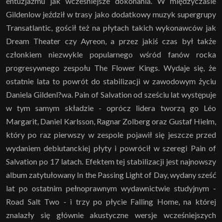
entuzjazmu jak wcześniejsze dokonania. W międzyczasie
Gildenlow jeździł w trasy jako dodatkowy muzyk supergrupy
Transatlantic, gościł też na płytach takich wykonawców jak
Dream Theater czy Ayreon, a przez jakiś czas był także
członkiem niezwykle popularnego wśród fanów rocka
progresywnego zespołu The Flower Kings. Wydaje się, że
ostatnie lata to powrót do stabilizacji w zawodowym życiu
Daniela Gildenl?wa. Pain of Salvation od sześciu lat występuje
w tym samym składzie - oprócz lidera tworzą go Léo
Margarit, Daniel Karlsson, Ragnar Zolberg oraz Gustaf Hielm,
który po raz pierwszy w zespole pojawił się jeszcze przed
wydaniem debiutanckiej płyty i powrócił w szeregi Pain of
Salvation po 17 latach. Efektem tej stabilizacji jest najnowszy
album zatytułowany In the Passing Light of Day, wydany sześć
lat po ostatnim pełnoprawnym wydawnictwie studyjnym -
Road Salt Two - i trzy po płycie Falling Home, na której
znalazły się głównie akustyczne wersje wcześniejszych