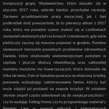
kompozycji grupy. Wydawnictwo, które ukazało się w
styczniu 2017 roku, zebrało bardzo przychylne recenzje.
Zarówno przedstawiciele prasy muzycznej, jak i fani
podkreślali dość powszechnie, że to pierwszy album z 2017
roku, który ma poważne szanse znaleźć się w czołówkach
zestawień ulubionych płyt rockowych i metalowych, gdy takie
plebiscyty zaczną się masowo pojawiać w grudniu. Pomimo
niedawnych niezwykle poważnych problemów zdrowotnych
Daniela, które skutkowały wielomiesięcznym pobytem w
szpitalu i jeszcze dłuższą rehabilitacją, oraz całkowitej
wymiany muzyków mu towarzyszących, która dokonała się
kilka lat temu, Pain of Salvation powraca na właściwą ścieżkę,
ponownie wzbudzając zainteresowanie fanów, którzy być
może zdążyli już postawić na zespole krzyżyk. W ostatnim
okresie zespół często odwoływał się do swojej przeszłości -
czy to wydając Falling Home, czy to przypominając materiał z
Remedy Lane w nowych miksach i interpretacjach