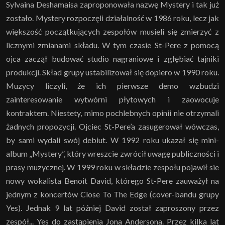
Sylvaina Deshamaisa zaproponowała nazwę Mystery i tak już
zostało. Mystery rozpoczęli działalność w 1986 roku, lecz jak
większość początkujących zespołów musieli się zmierzyć z
licznymi zmianami składu. W tym czasie St-Pere z pomocą
ojca zaczął budować studio nagraniowe i zgłębiać tajniki
produkcji. Skład grupy ustabilizował się dopiero w 1990 roku.
Muzycy liczyli, że ich pierwsze demo wzbudzi
zainteresowanie wytwórni płytowych i zaowocuje
kontraktem. Niestety, mimo pochlebnych opinii nie otrzymali
żadnych propozycji. Ojciec St-Pere’a zasugerował wówczas,
by sami wydali swój debiut. W 1992 roku ukazał się mini-
album „Mystery”, który wreszcie zwrócił uwagę publiczności i
prasy muzycznej. W 1999 roku w składzie zespołu pojawił sie
nowy wokalista Benoit David, którego St-Pere zauważył na
jednym z koncertów Close To The Edge (cover-bandu grupy
Yes). Jednak 9 lat później David został zaproszony przez
zespół... Yes do zastąpienia Jona Andersona. Przez kilka lat