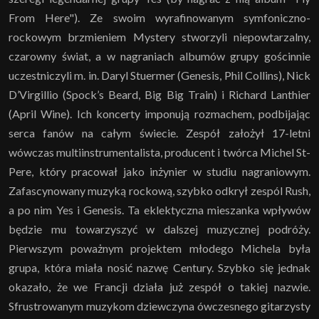
From Here"). Ze swoim wyrafinowanym symfoniczno-
rockowym brzmieniem Mystery stworzyli niepowtarzalny,
czarowny świat, a w nagraniach albumów grupy gościnnie
uczestniczyli m. in. Daryl Stuermer (Genesis, Phil Collins), Nick
D’Virgillio (Spock’s Beard, Big Big Train) i Richard Lanthier
(April Wine). Ich koncerty imponują rozmachem, podbijając
serca fanów na całym świecie. Zespół założył 17-letni
wówczas multiinstrumentalista, producent i twórca Michel St-
Pere, który pracował jako inżynier w studiu nagraniowym.
Zafascynowany muzyką rockową, szybko odkrył zespól Rush,
a po nim Yes i Genesis. Ta eklektyczna mieszanka wpływów
będzie mu towarzyszyć w dalszej muzycznej podróży.
Pierwszym poważnym projektem młodego Michela była
grupa, która miała nosić nazwę Century. Szybko się jednak
okazało, że we Francji działa już zespół o takiej nazwie.
Sfrustrowanym muzykom dziewczyna ówczesnego gitarzysty