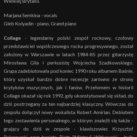
Wielkiej Brytanii.
Marjana Semkina - vocals
Gleb Kolyadin - piano, Grand piano
Collage
- legendarny polski zespół rockowy, czołowy
przedstawiciel współczesnego rocka progresywnego, został
założony w Warszawie w latach 1984-85 przez gitarzystę
Mirosława Gila i perkusistę Wojciecha Szadkowskiego.
Grupa zadebiutowała pod koniec 1990 roku albumem Baśnie,
który uzyskał bardzo dobre recenzje zarówno ze strony
krytyków muzycznych, jak i fanów. Przełomem w historii
Collage okazał się rok 1992, gdy ukonstytuował się skład, do
dziś postrzegany za ten najbardziej klasyczny. Wówczas do
zespołu dołączył nowy wokalista Robert Amirian. Debiutem
tego zestawienia personalnego, w którym znaleźli się także -
grający do dziś w zespole - klawiszowiec Krzysztof
Palczewski oraz basista Piotr "Mintay" Witkowski - była