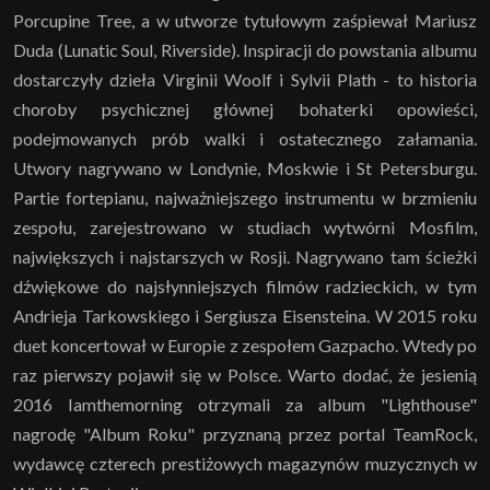
Porcupine Tree, a w utworze tytułowym zaśpiewał Mariusz
Duda (Lunatic Soul, Riverside). Inspiracji do powstania albumu
dostarczyły dzieła Virginii Woolf i Sylvii Plath - to historia
choroby psychicznej głównej bohaterki opowieści,
podejmowanych prób walki i ostatecznego załamania.
Utwory nagrywano w Londynie, Moskwie i St Petersburgu.
Partie fortepianu, najważniejszego instrumentu w brzmieniu
zespołu, zarejestrowano w studiach wytwórni Mosfilm,
największych i najstarszych w Rosji. Nagrywano tam ścieżki
dźwiękowe do najsłynniejszych filmów radzieckich, w tym
Andrieja Tarkowskiego i Sergiusza Eisensteina. W 2015 roku
duet koncertował w Europie z zespołem Gazpacho. Wtedy po
raz pierwszy pojawił się w Polsce. Warto dodać, że jesienią
2016 Iamthemorning otrzymali za album "Lighthouse"
nagrodę "Album Roku" przyznaną przez portal TeamRock,
wydawcę czterech prestiżowych magazynów muzycznych w