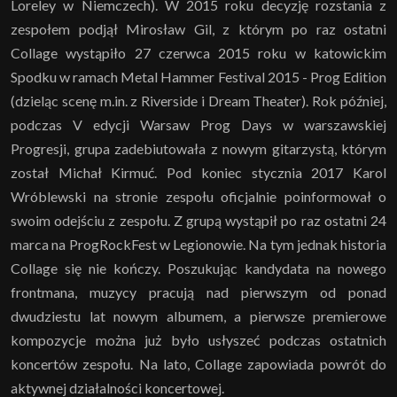
Loreley w Niemczech). W 2015 roku decyzję rozstania z
zespołem podjął Mirosław Gil, z którym po raz ostatni
Collage wystąpiło 27 czerwca 2015 roku w katowickim
Spodku w ramach Metal Hammer Festival 2015 - Prog Edition
(dzieląc scenę m.in. z Riverside i Dream Theater). Rok później,
podczas V edycji Warsaw Prog Days w warszawskiej
Progresji, grupa zadebiutowała z nowym gitarzystą, którym
został Michał Kirmuć. Pod koniec stycznia 2017 Karol
Wróblewski na stronie zespołu oficjalnie poinformował o
swoim odejściu z zespołu. Z grupą wystąpił po raz ostatni 24
marca na ProgRockFest w Legionowie. Na tym jednak historia
Collage się nie kończy. Poszukując kandydata na nowego
frontmana, muzycy pracują nad pierwszym od ponad
dwudziestu lat nowym albumem, a pierwsze premierowe
kompozycje można już było usłyszeć podczas ostatnich
koncertów zespołu. Na lato, Collage zapowiada powrót do
aktywnej działalności koncertowej.