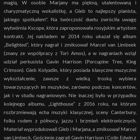
magią. W osobie Marjany ma piękną, utalentowaną i
charyzmatyczną wokalistkę, a Gleb to najlepszy pianista,
jakiego spotkałem". Na twórczość duetu zwróciła uwagę
wytwórnia Kscope, która zaproponowała rosyjskim artystom
kontrakt. Jej nakładem w 2014 roku ukazał się album
„Belighted”, który nagrał i zmiksował Marcel van Limbeek
(znany ze współpracy z Tori Amos), a w nagraniach wziął
udział perkusista Gavin Harrison (Porcupine Tree, King
Crimson). Gleb Kolyadin, który posiada klasyczne muzyczne
wykształcenie, zawsze z wielką troską wybiera
towarzyszących im muzyków, zarówno podczas koncertów,
jak i w studiu nagraniowym. Nie inaczej było w przypadku
kolejnego albumu, „Lighthouse” z 2016 roku, na którym
rozbrzmiewają echa muzyki klasycznej, sceny Canterbury,
folku rodem z północy, jazzu i brzmień elektronicznych.
Materiał wyprodukowali Gleb i Marjana, a zmiksował Marcel
van Limbeck. Gościnnie zagrali Gavin Harrison i Colin Edwin z