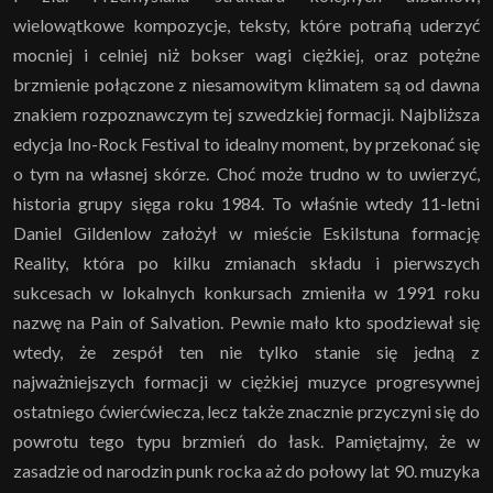
wielowątkowe kompozycje, teksty, które potrafią uderzyć
mocniej i celniej niż bokser wagi ciężkiej, oraz potężne
brzmienie połączone z niesamowitym klimatem są od dawna
znakiem rozpoznawczym tej szwedzkiej formacji. Najbliższa
edycja Ino-Rock Festival to idealny moment, by przekonać się
o tym na własnej skórze. Choć może trudno w to uwierzyć,
historia grupy sięga roku 1984. To właśnie wtedy 11-letni
Daniel Gildenlow założył w mieście Eskilstuna formację
Reality, która po kilku zmianach składu i pierwszych
sukcesach w lokalnych konkursach zmieniła w 1991 roku
nazwę na Pain of Salvation. Pewnie mało kto spodziewał się
wtedy, że zespół ten nie tylko stanie się jedną z
najważniejszych formacji w ciężkiej muzyce progresywnej
ostatniego ćwierćwiecza, lecz także znacznie przyczyni się do
powrotu tego typu brzmień do łask. Pamiętajmy, że w
zasadzie od narodzin punk rocka aż do połowy lat 90. muzyka