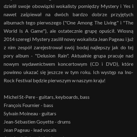
dzielił swoje obowiązki wokalisty pomiędzy Mystery i Yes i
nawet zaśpiewał na dwóch bardzo dobrze przyjętych
albumach tego pierwszego ("One Among The Living" i "The
World Is A Game"), ale ostatecznie grupę opuścił. Wiosną
2014 szeregi Mystery zasilił nowy wokalista Jean Pageau i już
z nim zespół zarejestrował swój bodaj najlepszy jak do tej
pory album - "Delusion Rain". Aktualnie grupa pracuje nad
nowym wydawnictwem koncertowym (CD i DVD), które
powinno ukazać się jeszcze w tym roku. Ich występ na Ino-
Rock Festival będzie pierwszym w naszym kraju!
Michel St-Pere - guitars, keyboards, bass
François Fournier - bass
Sylvain Moineau - guitars
Jean-Sébastien Goyette - drums
Jean Pageau - lead vocals