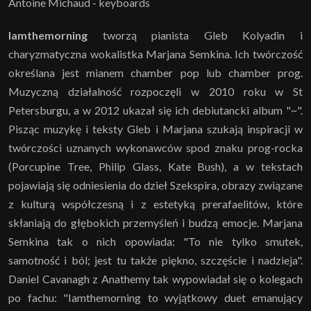
Antoine Michaud - keyboards
Iamthemorning
tworzą pianista Gleb Kolyadin i
charyzmatyczna wokalistka Marjana Semkina. Ich twórczość
określana jest mianem chamber pop lub chamber prog.
Muzyczną działalność rozpoczęli w 2010 roku w St
Petersburgu, a w 2012 ukazał się ich debiutancki album "~".
Pisząc muzykę i teksty Gleb i Marjana szukają inspiracji w
twórczości uznanych wykonawców spod znaku prog-rocka
(Porcupine Tree, Philip Glass, Kate Bush), a w tekstach
pojawiają się odniesienia do dzieł Szekspira, obrazy związane
z kulturą współczesną i z estetyką prerafaelitów, które
skłaniają do głębokich przemyśleń i budzą emocje. Marjana
Semkina tak o nich opowiada: "To nie tylko smutek,
samotność i ból; jest tu także piękno, szczęście i nadzieja".
Daniel Cavanagh z Anathemy tak wypowiadał się o kolegach
po fachu: "Iamthemorning to wyjątkowy duet emanujący