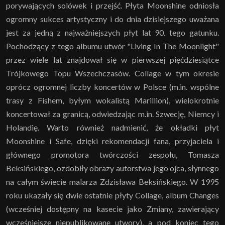
porywających solówek i przejść. Płyta Moonshine odniosła
ogromny sukces artystyczny i do dnia dzisiejszego uważana
jest za jedną z najważniejszych płyt lat 90. tego gatunku.
Pochodzący z tego albumu utwór "Living In The Moonlight"
przez wiele lat znajdował się w pierwszej pięćdziesiątce
Trójkowego Topu Wszechczasów. Collage w tym okresie
oprócz ogromnej liczby koncertów w Polsce (m.in. wspólne
trasy z Fishem, byłym wokalistą Marillion), wielokrotnie
koncertował za granicą, odwiedzając m.in. Szwecję, Niemcy i
Holandię. Warto również nadmienić, że okładki płyt
Moonshine i Safe, dzięki rekomendacji fana, przyjaciela i
głównego promotora twórczości zespołu, Tomasza
Beksińskiego, ozdobiły obrazy autorstwa jego ojca, słynnego
na całym świecie malarza Zdzisława Beksińskiego. W 1995
roku ukazały się dwie ostatnie płyty Collage, album Changes
(wcześniej dostępny na kasecie jako Zmiany, zawierający
wcześniejsze niepublikowane utwory), a pod koniec tego