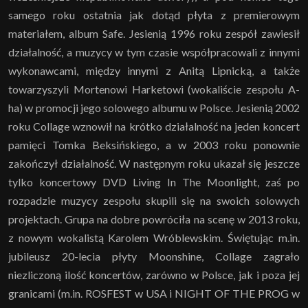
samego roku ostatnia jak dotąd płyta z premierowym
materiałem, album Safe. Jesienią 1996 roku zespół zawiesił
działalność, a muzycy w tym czasie współpracowali z innymi
wykonawcami, między innymi z Anitą Lipnicką, a także
towarzyszyli Mortenowi Harketowi (wokaliście zespołu A-
ha) w promocji jego solowego albumu w Polsce. Jesienią 2002
roku Collage wznowił na krótko działalność na jeden koncert
pamięci Tomka Beksińskiego, a w 2003 roku ponownie
zakończył działalność. W następnym roku ukazał się jeszcze
tylko koncertowy DVD Living In The Moonlight, zaś po
rozpadzie muzycy zespołu skupili się na swoich solowych
projektach. Grupa na dobre powróciła na scenę w 2013 roku,
z nowym wokalistą Karolem Wróblewskim. Świętując m.in.
jubileusz 20-lecia płyty Moonshine, Collage zagrało
niezliczoną ilość koncertów, zarówno w Polsce, jak i poza jej
granicami (m.in. ROSFEST w USA i NIGHT OF THE PROG w