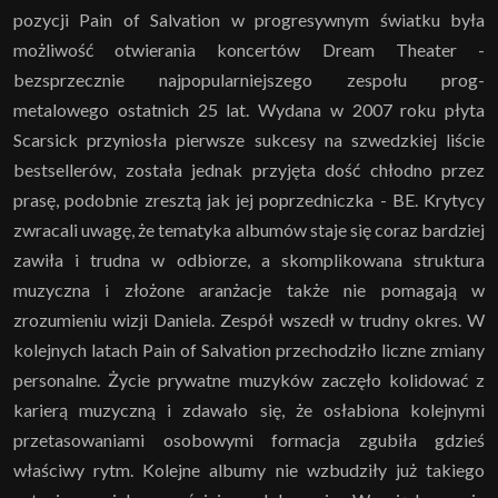
pozycji Pain of Salvation w progresywnym światku była
możliwość otwierania koncertów Dream Theater -
bezsprzecznie najpopularniejszego zespołu prog-
metalowego ostatnich 25 lat. Wydana w 2007 roku płyta
Scarsick przyniosła pierwsze sukcesy na szwedzkiej liście
bestsellerów, została jednak przyjęta dość chłodno przez
prasę, podobnie zresztą jak jej poprzedniczka - BE. Krytycy
zwracali uwagę, że tematyka albumów staje się coraz bardziej
zawiła i trudna w odbiorze, a skomplikowana struktura
muzyczna i złożone aranżacje także nie pomagają w
zrozumieniu wizji Daniela. Zespół wszedł w trudny okres. W
kolejnych latach Pain of Salvation przechodziło liczne zmiany
personalne. Życie prywatne muzyków zaczęło kolidować z
karierą muzyczną i zdawało się, że osłabiona kolejnymi
przetasowaniami osobowymi formacja zgubiła gdzieś
właściwy rytm. Kolejne albumy nie wzbudziły już takiego