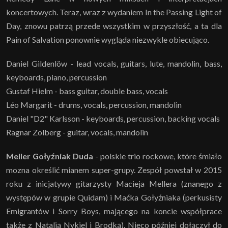
koncertowych. Teraz, wraz z wydaniem In the Passing Light of
Day, znowu patrzą przede wszystkim w przyszłość, a ta dla
Pain of Salvation ponownie wygląda niezwykle obiecująco.
Daniel Gildenlöw - lead vocals, guitars, lute, mandolin, bass,
keyboards, piano, percussion
Gustaf Hielm - bass guitar, double bass, vocals
Léo Margarit - drums, vocals, percussion, mandolin
Daniel "D2" Karlsson - keyboards, percussion, backing vocals
Ragnar Zolberg - guitar, vocals, mandolin
Meller Gołyźniak Duda
- polskie trio rockowe, które śmiało
mozna określić mianem super-grupy. Zespół powstał w 2015
roku z inicjatywy gitarzysty Macieja Mellera (znanego z
występów w grupie Quidam) i Maćka Gołyźniaka (perkusisty
Emigrantów i Sorry Boys, mającego na koncie współprace
także z Natalią Nykiel i Brodką). Nieco później dołączył do