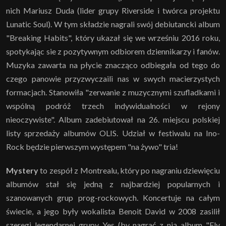
nich Mariusz Duda (lider grupy Riverside i twórca projektu
Lunatic Soul). W tym składzie nagrali swój debiutancki album
"Breaking Habits", który ukazał się we wrześniu 2016 roku,
spotykając sie z pozytywnym odbiorem dziennikarzy i fanów.
Muzyka zawarta na płycie znacząco odbiegała od tego do
czego panowie przyzwyczaili nas w swych macierzystych
formacjach. Stanowiła "zerwanie z muzycznymi szufladkami i
wspólną podróż trzech indywidualności w rejony
nieoczywiste". Album zadebiutował na 26. miejscu polskiej
listy sprzedaży albumów OLIS. Udział w festiwalu na Ino-
Rock będzie pierwszym występem "na żywo" tria!
Mystery
to zespół z Montrealu, który po nagraniu dziewięciu
albumów stał się jedną z najbardziej popularnych i
szanowanych grup prog-rockowych. Koncertuje na całym
świecie, a jego były wokalista Benoit David w 2008 zasilił
szeregi legendarnej grupy Yes (by nagrać z nią album "Fly