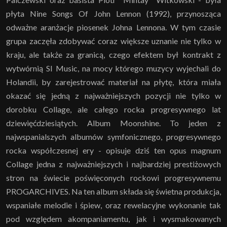
płyta Nine Songs Of John Lennon (1992), przynosząca
odważne aranżacje piosenek Johna Lennona. W tym czasie
grupa zaczęła zdobywać coraz większe uznanie nie tylko w
kraju, ale także za granicą, czego efektem był kontrakt z
wytwórnią SI Music, na mocy którego muzycy wyjechali do
Holandii, by zarejestrować materiał na płytę, która miała
okazać się jedną z najważniejszych pozycji nie tylko w
dorobku Collage, ale całego rocka progresywnego lat
dziewięćdziesiątych. Album Moonshine. To jeden z
najwspanialszych albumów symfonicznego, progresywnego
rocka współczesnej ery - opisuje dziś ten opus magnum
Collage jedna z najważniejszych i najbardziej prestiżowych
stron na świecie poświęconych rockowi progresywnemu
PROGARCHIVES. Na ten album składa się świetna produkcja,
wspaniałe melodie i śpiew, oraz rewelacyjne wykonanie tak
pod względem akompaniamentu, jak i wysmakowanych