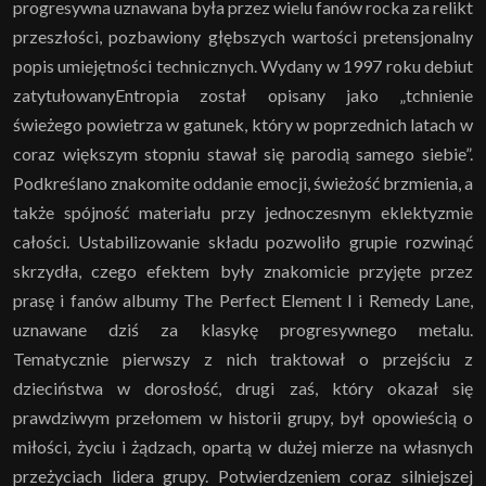
progresywna uznawana była przez wielu fanów rocka za relikt
przeszłości, pozbawiony głębszych wartości pretensjonalny
popis umiejętności technicznych. Wydany w 1997 roku debiut
zatytułowanyEntropia został opisany jako „tchnienie
świeżego powietrza w gatunek, który w poprzednich latach w
coraz większym stopniu stawał się parodią samego siebie”.
Podkreślano znakomite oddanie emocji, świeżość brzmienia, a
także spójność materiału przy jednoczesnym eklektyzmie
całości. Ustabilizowanie składu pozwoliło grupie rozwinąć
skrzydła, czego efektem były znakomicie przyjęte przez
prasę i fanów albumy The Perfect Element I i Remedy Lane,
uznawane dziś za klasykę progresywnego metalu.
Tematycznie pierwszy z nich traktował o przejściu z
dzieciństwa w dorosłość, drugi zaś, który okazał się
prawdziwym przełomem w historii grupy, był opowieścią o
miłości, życiu i żądzach, opartą w dużej mierze na własnych
przeżyciach lidera grupy. Potwierdzeniem coraz silniejszej