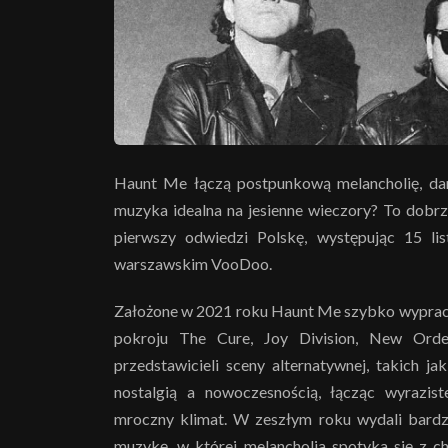
Haunt Me łączą postpunkową melancholię, dar
muzyka idealna na jesienne wieczory? To dobrz
pierwszy odwiedzi Polskę, występując 15 l
warszawskim VooDoo.
Założone w 2021 roku Haunt Me szybko wypracow
pokroju The Cure, Joy Division, New Ord
przedstawicieli sceny alternatywnej, takich j
nostalgią a nowoczesnością, łącząc wyrazist
mroczny klimat. W zeszłym roku wydali bardzo
muzykę, w której melancholia spotyka się z 