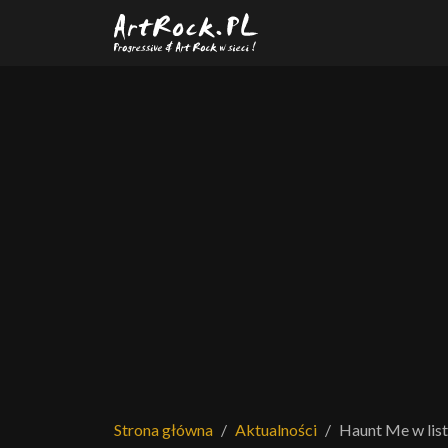
Przejdź do treści głównej
Strona główna
Aktualności
Haunt Me w list