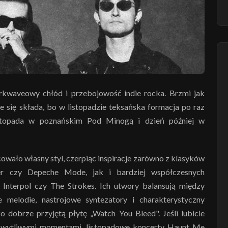
kwaveowy chłód i przebojowość indie rocka. Brzmi jak
e się składa, bo w listopadzie teksańska formacja po raz
istopada w poznańskim Pod Minogą i dzień później w
ało własny styl, czerpiąc inspiracje zarówno z klasyków
er czy Depeche Mode, jak i bardziej współczesnych
ak Interpol czy The Strokes. Ich utwory balansują między
e melodie, nastrojowe syntezatory i charakterystyczny
 dobrze przyjętą płytę „Watch You Bleed". Jeśli lubicie
chwytliwymi momentami, listopadowe koncerty Haunt Me