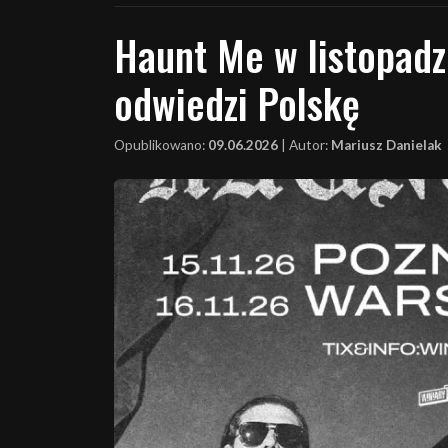
Haunt Me w listopadz
odwiedzi Polskę
Opublikowano:
09.06.2026
|
Autor:
Mariusz Danielak