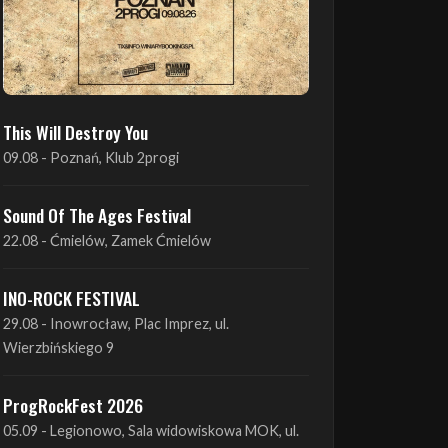
This Will Destroy You
09.08 - Poznań, Klub 2progi
Sound Of The Ages Festival
22.08 - Ćmielów, Zamek Ćmielów
INO-ROCK FESTIVAL
29.08 - Inowrocław, Plac Imprez, ul.
Wierzbińskiego 9
ProgRockFest 2026
05.09 - Legionowo, Sala widowiskowa MOK, ul.
Piłsudskiego 41
Antimatter + Sleeping Pulse