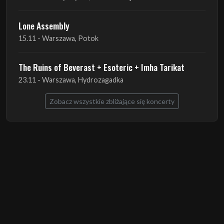
Lone Assembly
13.11 - Poznań, Pod Minogą
Lone Assembly
14.11 - Piekary Śląskie, OK Andaluzja
Lone Assembly
15.11 - Warszawa, Potok
The Ruins of Beverast + Esoteric + Imha Tarikat
23.11 - Warszawa, Hydrozagadka
Zobacz wszystkie zbliżające się koncerty