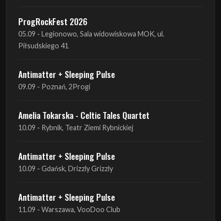
Sound Of The Ages Festival
22.08 - Ćmielów, Zamek Ćmielów
INO-ROCK FESTIVAL
29.08 - Inowrocław, Plac Imprez, ul. Wierzbińskiego 9
ProgRockFest 2026
05.09 - Legionowo, Sala widowiskowa MOK, ul.
Piłsudskiego 41
Antimatter + Sleeping Pulse
09.09 - Poznań, 2Progi
Amelia Tokarska - Celtic Tales Quartet
10.09 - Rybnik, Teatr Ziemi Rybnickiej