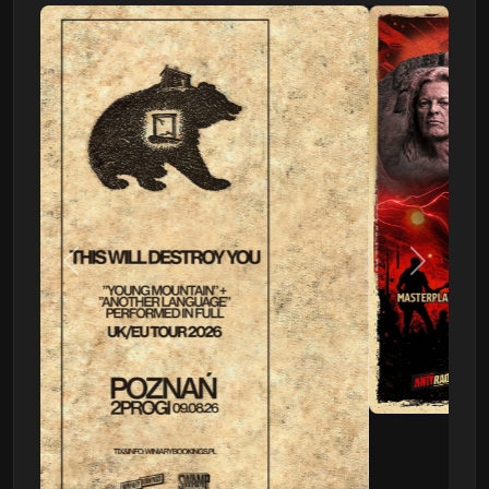
Poprzedni
Następn
This Will Destroy You
09.08 - Poznań, Klub 2progi