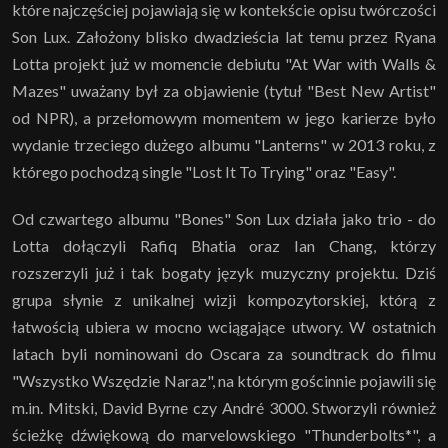
które najczęściej pojawiają się w kontekście opisu twórczości
Son Lux. Założony blisko dwadzieścia lat temu przez Ryana
Lotta projekt już w momencie debiutu "At War with Walls &
Mazes" uważany był za objawienie (tytuł "Best New Artist"
od NPR), a przełomowym momentem w jego karierze było
wydanie trzeciego dużego albumu "Lanterns" w 2013 roku, z
którego pochodzą single "Lost It To Trying" oraz "Easy".
Od czwartego albumu "Bones" Son Lux działa jako trio - do
Lotta dołączyli Rafiq Bhatia oraz Ian Chang, którzy
rozszerzyli już i tak bogaty język muzyczny projektu. Dziś
grupa słynie z unikalnej wizji kompozytorskiej, którą z
łatwością ubiera w mocno wciągające utwory. W ostatnich
latach byli nominowani do Oscara za soundtrack do filmu
"Wszystko Wszędzie Naraz", na którym gościnnie pojawili się
m.in. Mitski, David Byrne czy André 3000. Stworzyli również
ścieżkę dźwiękową do marvelowskiego "Thunderbolts*", a