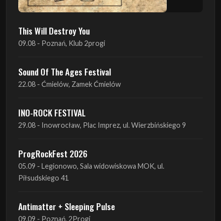
Sound Of The Ages Festival
22.08 - Ćmielów, Zamek Ćmielów
INO-ROCK FESTIVAL
29.08 - Inowrocław, Plac Imprez, ul. Wierzbińskiego 9
ProgRockFest 2026
05.09 - Legionowo, Sala widowiskowa MOK, ul.
Piłsudskiego 41
Antimatter + Sleeping Pulse
09.09 - Poznań, 2Progi
Amelia Tokarska - Celtic Tales Quartet
10.09 - Rybnik, Teatr Ziemi Rybnickiej