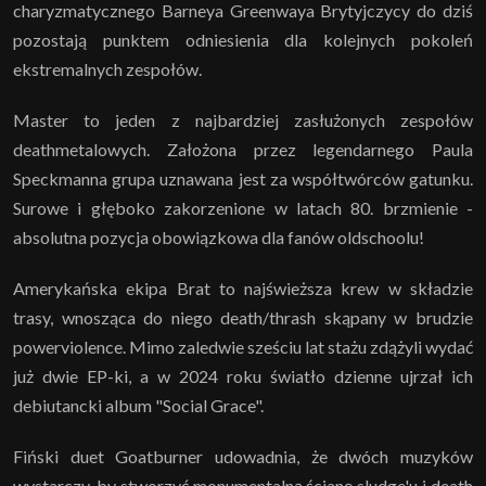
charyzmatycznego Barneya Greenwaya Brytyjczycy do dziś
pozostają punktem odniesienia dla kolejnych pokoleń
ekstremalnych zespołów.
Master to jeden z najbardziej zasłużonych zespołów
deathmetalowych. Założona przez legendarnego Paula
Speckmanna grupa uznawana jest za współtwórców gatunku.
Surowe i głęboko zakorzenione w latach 80. brzmienie -
absolutna pozycja obowiązkowa dla fanów oldschoolu!
Amerykańska ekipa Brat to najświeższa krew w składzie
trasy, wnosząca do niego death/thrash skąpany w brudzie
powerviolence. Mimo zaledwie sześciu lat stażu zdążyli wydać
już dwie EP-ki, a w 2024 roku światło dzienne ujrzał ich
debiutancki album "Social Grace".
Fiński duet Goatburner udowadnia, że dwóch muzyków
wystarczy, by stworzyć monumentalną ścianę sludge'u i death