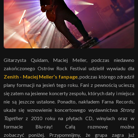
Gitarzysta Quidam, Maciej Meller, podczas niedawno
zakończonego Ostrów Rock Festival udzielił wywiadu dla
Zenith - Maciej Meller’s fanpage
, podczas którego zdradził
plany formacji na jesień tego roku. Fani z pewnością ucieszą
się zatem na jesienne koncerty zespołu, których daty i miejsca
nie są jeszcze ustalone. Ponadto, nakładem Farna Records,
ukaże się wznowienie koncertowego wydawnictwa
Strong
Together
z 2010 roku na płytach CD, winylach oraz w
formacie Blu-ray! Całą rozmowę można
zobaczyć
poniżej. Przypomnijmy, że grupa zagra już