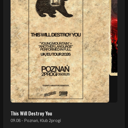
Poprzedni
Następn
This Will Destroy You
09.08 - Poznań, Klub 2progi
Sound Of The Ages Festival
22.08 - Ćmielów, Zamek Ćmielów