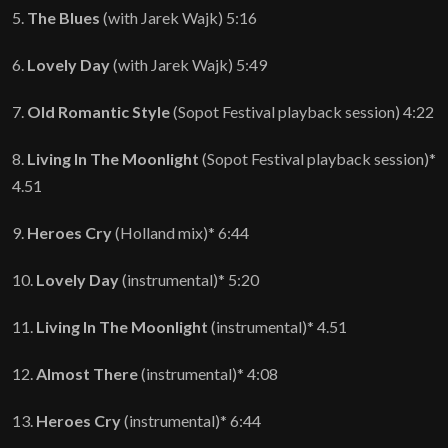
5.
The Blues
(with Jarek Wajk) 5:16
6.
Lovely Day
(with Jarek Wajk) 5:49
7.
Old Romantic Style
(Sopot Festival playback session) 4:22
8.
Living In The Moonlight
(Sopot Festival playback session)*
4.51
9.
Heroes Cry
(Holland mix)* 6:44
10.
Lovely Day
(instrumental)* 5:20
11.
Living In The Moonlight
(instrumental)* 4.51
12.
Almost There
(instrumental)* 4:08
13.
Heroes Cry
(instrumental)* 6:44