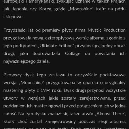
europejski i amerykański, zyskując uznanie w takich krajach
jak Japonia czy Korea, gdzie „Moonshine”
trafił na półki
sklepowe.
Trzydzieści lat od premiery płyty, firma Mystic Production
przygotowała nową, czteropłytową wersję albumu, zgodnie z
jego podtytułem „Ultimate Edition”,
przynoszącą pełny obraz
drogi, jaka doprowadziła Collage do powstania ich
najważniejszego dzieła.
Pierwszy dysk tego zestawu to oczywiście podstawowa
wersja „Moonshine”, przygotowana w oparciu o oryginalny
mastering płyty z 1994 roku. Dysk drugi przynosi wszystkie
utwory w wersjach jakie zostały zarejestrowane, przed
poddaniem ich masteringowi i przed połączeniem ich w jedną
całość. Na tym dysku znalazł się także utwór „Almost There”,
który choć został zarejestrowany podczas sesji albumu,
ostatecznie na niego nie trafił. Dysk trzeci to kompletny