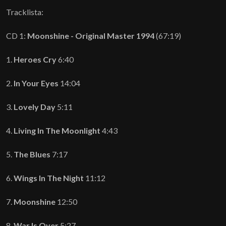
Tracklista:
CD 1:
Moonshine - Original Master 1994
(67:19)
1.
Heroes Cry
6:40
2.
In Your Eyes
14:04
3.
Lovely Day
5:11
4.
Living In The Moonlight
4:43
5.
The Blues
7:17
6.
Wings In The Night
11:12
7.
Moonshine
12:50
8.
War Is Over
5:27