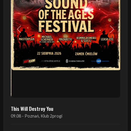
Poprzedni
Następn
This Will Destroy You
09.08 - Poznań, Klub 2progi
Sound Of The Ages Festival
22.08 - Ćmielów, Zamek Ćmielów
INO-ROCK FESTIVAL