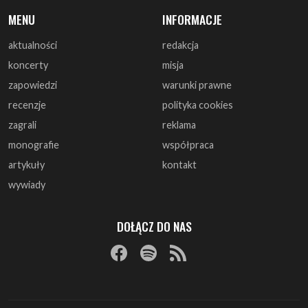
koncerty
misja
zapowiedzi
warunki prawne
recenzje
polityka cookies
zagrali
reklama
monografie
współpraca
artykuły
kontakt
wywiady
DOŁĄCZ DO NAS
© 1997 - 2025 ArtRock.pl - Wszelkie prawa zastrzeżone.