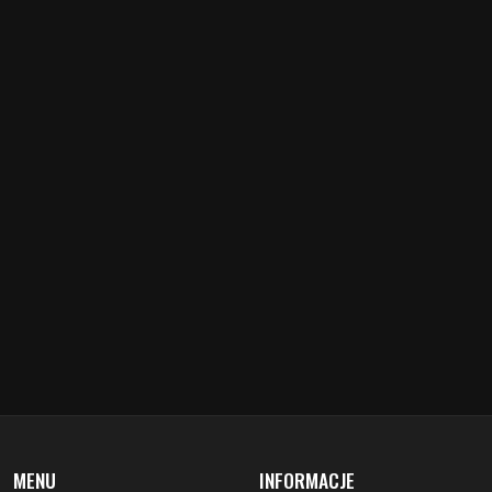
MENU
INFORMACJE
aktualności
redakcja
koncerty
misja
zapowiedzi
warunki prawne