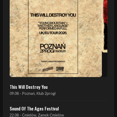
Poprzedni
Następn
This Will Destroy You
09.08 - Poznań, Klub 2progi
Sound Of The Ages Festival
22.08 - Ćmielów, Zamek Ćmielów
INO-ROCK FESTIVAL
29.08 - Inowrocław, Plac Imprez, ul. Wierzbińskiego 9