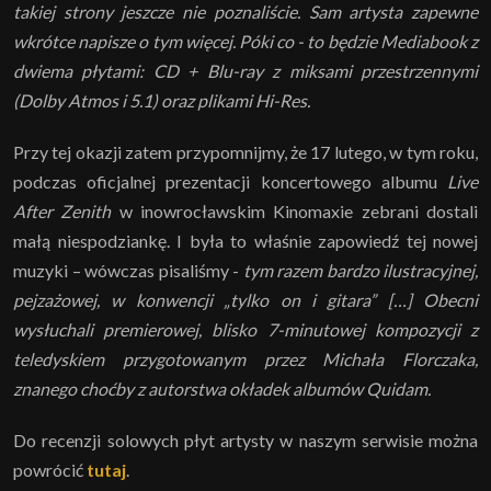
takiej strony jeszcze nie poznaliście. Sam artysta zapewne
wkrótce napisze o tym więcej. Póki co - to będzie Mediabook z
dwiema płytami: CD + Blu-ray z miksami przestrzennymi
(Dolby Atmos i 5.1) oraz plikami Hi-Res.
Przy tej okazji zatem przypomnijmy, że 17 lutego, w tym roku,
podczas oficjalnej prezentacji koncertowego albumu
Live
After Zenith
w inowrocławskim Kinomaxie zebrani dostali
małą niespodziankę. I była to właśnie zapowiedź tej nowej
muzyki – wówczas pisaliśmy -
tym razem bardzo ilustracyjnej,
pejzażowej, w konwencji „tylko on i gitara” […] Obecni
wysłuchali premierowej, blisko 7-minutowej kompozycji z
teledyskiem przygotowanym przez Michała Florczaka,
znanego choćby z autorstwa okładek albumów Quidam.
Do recenzji solowych płyt artysty w naszym serwisie można
powrócić
tutaj
.