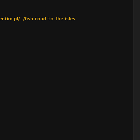
tim.pl/.../fish-road-to-the-isles