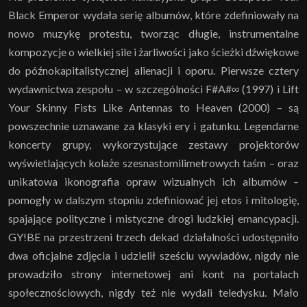
Black Emperor wydała serię albumów, które zdefiniowały na
nowo muzykę protestu, tworząc długie, instrumentalne
kompozycje o wielkiej sile i żarliwości jako ścieżki dźwiękowe
do późnokapitalistycznej alienacji i oporu. Pierwsze cztery
wydawnictwa zespołu – w szczególności F#A#∞ (1997) i Lift
Your Skinny Fists Like Antennas to Heaven (2000) – są
powszechnie uznawane za klasyki ery i gatunku. Legendarne
koncerty grupy, wykorzystujące zestawy projektorów
wyświetlających kolaże szesnastomilimetrowych taśm – oraz
unikatowa ikonografia opraw wizualnych ich albumów –
pomogły w dalszym stopniu zdefiniować jej etos i mitologię,
spajające polityczne i mistyczne drogi ludzkiej emancypacji.
GY!BE na przestrzeni trzech dekad działalności udostępniło
dwa oficjalne zdjęcia i udzielił sześciu wywiadów, nigdy nie
prowadziło strony internetowej ani kont na portalach
społecznościowych, nigdy też nie wydali teledysku. Mało