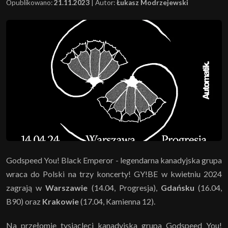
Opublikowano:
21.11.2023
|
Autor:
Łukasz Modrzejewski
Godspeed You! Black Emperor - legendarna kanadyjska grupa
wraca do Polski na trzy koncerty! GY!BE w kwietniu 2024
zagrają w
Warszawie
(14.04, Progresja),
Gdańsku
(16.04,
B90) oraz
Krakowie
(17.04, Kamienna 12).
Na przełomie tysiącleci kanadyjska grupa Godspeed You!