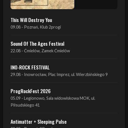
09.08 - Poznań, Klub 2progi
Sound Of The Ages Festival
22.08 - Ćmielów, Zamek Ćmielów
INO-ROCK FESTIVAL
29.08 - Inowrocław, Plac Imprez, ul. Wierzbińskiego 9
ProgRockFest 2026
05.09 - Legionowo, Sala widowiskowa MOK, ul.
Piłsudskiego 41
Antimatter + Sleeping Pulse
09.09 - Poznań, 2Progi
Amelia Tokarska - Celtic Tales Quartet
10.09 - Rybnik, Teatr Ziemi Rybnickiej