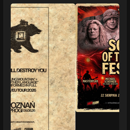
Poprzedni
Następn
This Will Destroy You