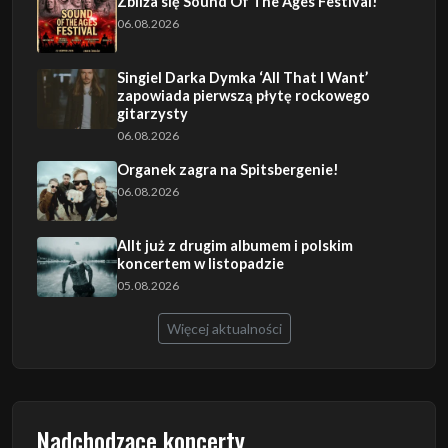
Zbliża się Sound Of The Ages Festival!
06.08.2026
Singiel Darka Dymka ‘All That I Want’
zapowiada pierwszą płytę rockowego
gitarzysty
06.08.2026
Organek zagra na Spitsbergenie!
06.08.2026
Allt już z drugim albumem i polskim
koncertem w listopadzie
05.08.2026
Więcej aktualności
Nadchodzące koncerty