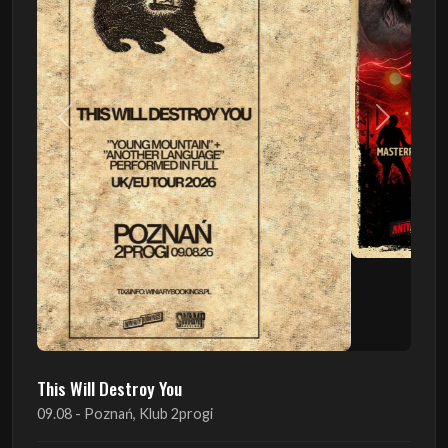
Poprzedni
Następn
This Will Destroy You
09.08 - Poznań, Klub 2progi
Sound Of The Ages Festival
22.08 - Ćmielów, Zamek Ćmielów