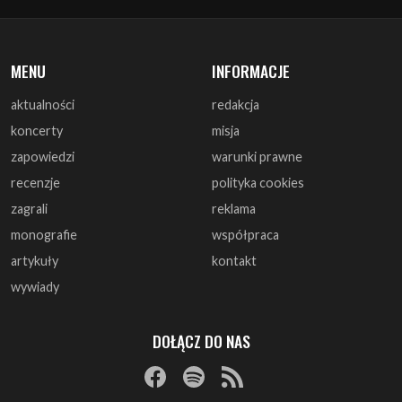
aktualności
redakcja
koncerty
misja
zapowiedzi
warunki prawne
recenzje
polityka cookies
zagrali
reklama
monografie
współpraca
artykuły
kontakt
wywiady
DOŁĄCZ DO NAS
© 1997 - 2025 ArtRock.pl - Wszelkie prawa zastrzeżone.