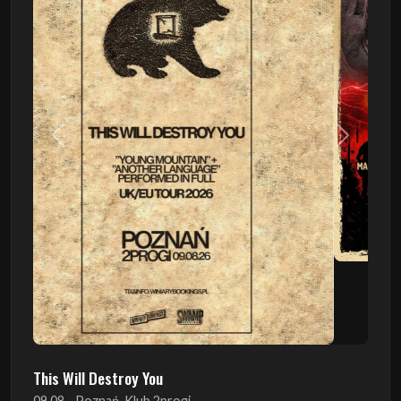
Poprzedni
Następn
This Will Destroy You
09.08 - Poznań, Klub 2progi
Sound Of The Ages Festival
22.08 - Ćmielów, Zamek Ćmielów